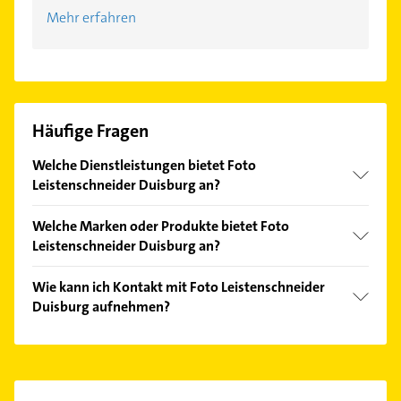
Mehr erfahren
Häufige Fragen
Welche Dienstleistungen bietet Foto
Leistenschneider Duisburg an?
Folgende Leistungen werden angeboten: Fotokurse,
Welche Marken oder Produkte bietet Foto
Reparaturen, Sensorreinigung und
Leistenschneider Duisburg an?
Internetshopping.
Das Angebot umfasst unter anderem digitale
Wie kann ich Kontakt mit Foto Leistenschneider
Spiegelreflexkameras, spiegellose Systemkameras,
Duisburg aufnehmen?
Camcorder, Wechselobjektive und
Kompaktkameras.
Es ist sehr einfach Kontakt mit Foto
Leistenschneider Duisburg aufzunehmen. Einfach
die passenden Kontaktmöglichkeiten wie Adresse
oder Mail in unserem Kontaktdaten-Bereich