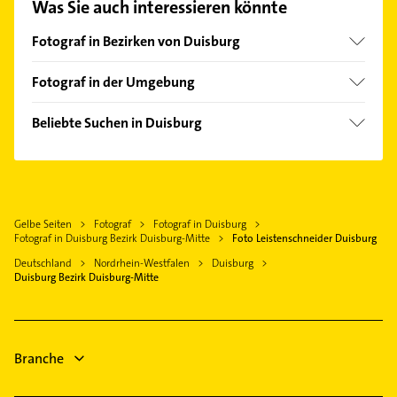
Was Sie auch interessieren könnte
auswählen. Hier finden Sie alle
Kontaktdaten
.
Fotograf in Bezirken von Duisburg
Bezirk Duisburg-Süd
Fotograf in der Umgebung
Bezirk Hamborn
Oberhausen Rheinland
Bezirk Homberg
Beliebte Suchen in Duisburg
Mülheim an der Ruhr
Bezirk Meiderich
Physikalische Therapie
Moers
Bezirk Rheinhausen
Physiotherapie
Dinslaken
Bezirk Walsum
Krankengymnastik
Bottrop
Gelbe Seiten
Fotograf
Fotograf in Duisburg
Bauunternehmen
Neukirchen-Vluyn
Fotograf in Duisburg Bezirk Duisburg-Mitte
Foto Leistenschneider Duisburg
Rohrreinigung
Ratingen
Deutschland
Nordrhein-Westfalen
Duisburg
Bestatter
Duisburg Bezirk Duisburg-Mitte
Kamp-Lintfort
Heizung & Sanitär
Rheinberg
Lüftungsanlagen
Essen
Heizungsbauer
Branche
Heizungsfirmen