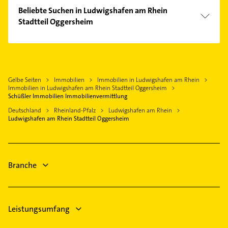
Mitte
Physikalische Therapie
Lambsheim
Beliebte Suchen in Ludwigshafen am Rhein
Mundenheim
Physiotherapie
Stadtteil Oggersheim
Mannheim
Oppau
Krankengymnastik
Limburgerhof
Physikalische Therapie
Ruchheim
Steuerberater
Dannstadt-Schauernheim
Physiotherapie
Süd
Bestatter
Beindersheim
Krankengymnastik
West
Bauunternehmen
Gelbe Seiten
Immobilien
Immobilien in Ludwigshafen am Rhein
Schifferstadt
Steuerberater
Immobilien in Ludwigshafen am Rhein Stadtteil Oggersheim
Putzfrau
Lampertheim
Bestatter
Schüßler Immobilien Immobilienvermittlung
Gebäudereinigung
Viernheim
Phoniatrie
Deutschland
Rheinland-Pfalz
Ludwigshafen am Rhein
Elektroinstallation
Ludwigshafen am Rhein Stadtteil Oggersheim
Logopädie
Elektriker
Elektroinstallation
Elektriker
Branche
Elektro Reparatur
Leistungsumfang