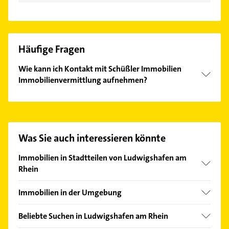
Häufige Fragen
Wie kann ich Kontakt mit Schüßler Immobilien
Immobilienvermittlung aufnehmen?
Es ist sehr einfach Kontakt mit Schüßler Immobilien
Immobilienvermittlung aufzunehmen. Einfach die
passenden Kontaktmöglichkeiten wie Adresse oder
Mail in unserem Kontaktdaten-Bereich auswählen.
Was Sie auch interessieren könnte
Hier finden Sie alle
Kontaktdaten
.
Immobilien in Stadtteilen von Ludwigshafen am
Rhein
Friesenheim/Nord
Immobilien in der Umgebung
Gartenstadt
Frankenthal (Pfalz)
Maudach
Beliebte Suchen in Ludwigshafen am Rhein
Mutterstadt