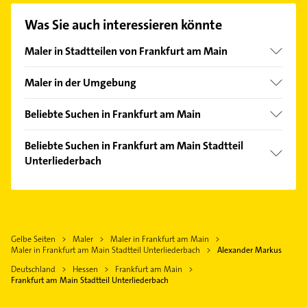
unserem Kontaktdaten-Bereich auswählen. Hier
Was Sie auch interessieren könnte
finden Sie alle
Kontaktdaten
.
Maler in Stadtteilen von Frankfurt am Main
Bergen-Enkheim
Maler in der Umgebung
Bornheim
Bad Soden am Taunus
Eckenheim
Beliebte Suchen in Frankfurt am Main
Kriftel
Eschersheim
Fensterbauer
Kelsterbach
Beliebte Suchen in Frankfurt am Main Stadtteil
Fechenheim
Fenster
Unterliederbach
Hattersheim am Main
Gallus
Gartenbau & Landschaftsbau
Kelkheim (Taunus)
Immobilien
Ginnheim
Dachdecker
Hofheim am Taunus
Immobilienmakler
Griesheim
Ärztehaus
Steinbach (Taunus)
Hausarzt
Gutleutviertel
Hausarzt
Gelbe Seiten
Maler
Maler in Frankfurt am Main
Kronberg im Taunus
Allgemeinarzt
Höchst
Maler in Frankfurt am Main Stadtteil Unterliederbach
Alexander Markus
Allgemeinarzt
Königstein im Taunus
Arzt
Harheim
Deutschland
Hessen
Frankfurt am Main
Arzt
Eppstein
Steuerberater
Frankfurt am Main Stadtteil Unterliederbach
Heddernheim
Rohrreinigung
Heizung & Sanitär
Kalbach