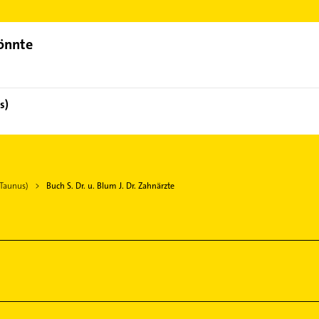
ktdaten-Bereich auswählen. Hier finden Sie alle
Kontaktdaten
.
könnte
s)
(Taunus)
Buch S. Dr. u. Blum J. Dr. Zahnärzte