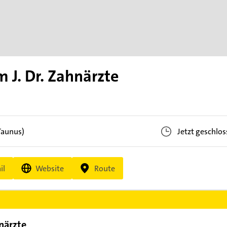
m J. Dr. Zahnärzte
Taunus)
Jetzt geschlo
il
Website
Route
hnärzte