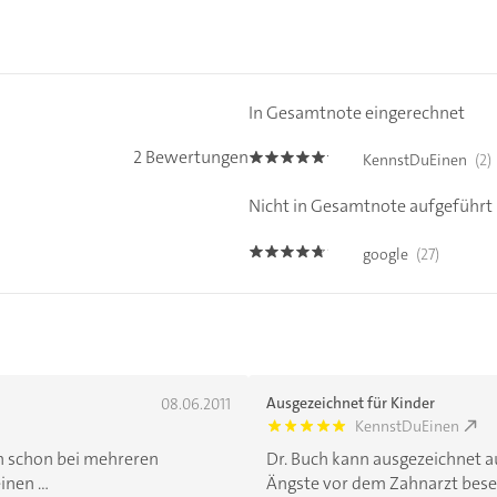
In Gesamtnote eingerechnet
2 Bewertungen
KennstDuEinen
(2)
5.0
Nicht in Gesamtnote aufgeführt
google
(27)
4.6
Ausgezeichnet für Kinder
08.06.2011
KennstDuEinen
5.0
ch schon bei mehreren
Dr. Buch kann ausgezeichnet a
nen ...
Ängste vor dem Zahnarzt beseit