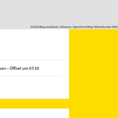
ssen
–
Öffnet um 07:30