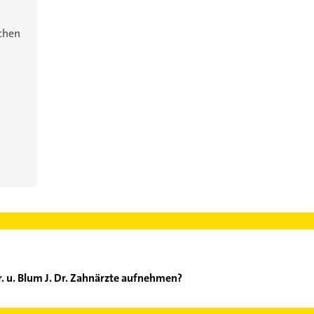
ichen
r. u. Blum J. Dr. Zahnärzte aufnehmen?
h S. Dr. u. Blum J. Dr. Zahnärzte aufzunehmen. Einfach die passen