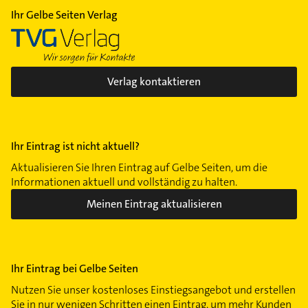
Innenstadt
Ihr Gelbe Seiten Verlag
Kalbach-Riedberg
Nied
Nieder-Eschbach
Niederrad
Verlag kontaktieren
Niederursel
Nordend-Ost
Nordend-West
Ihr Eintrag ist nicht aktuell?
Oberrad
Aktualisieren Sie Ihren Eintrag auf Gelbe Seiten, um die
Ostend
Informationen aktuell und vollständig zu halten.
Praunheim
Meinen Eintrag aktualisieren
Preungesheim
Rödelheim
Sachsenhausen
Ihr Eintrag bei Gelbe Seiten
Schwanheim
Seckbach
Nutzen Sie unser kostenloses Einstiegsangebot und erstellen
Sie in nur wenigen Schritten einen Eintrag, um mehr Kunden