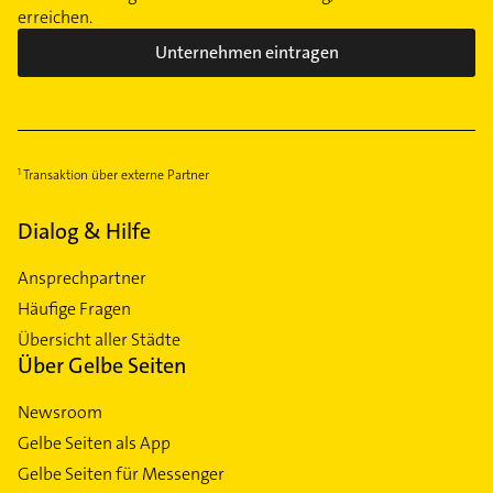
Sindlingen
erreichen.
Sossenheim
Unternehmen eintragen
Unterliederbach
Westend-Nord
Westend-Süd
Transaktion über externe Partner
Dialog & Hilfe
Ansprechpartner
Häufige Fragen
Übersicht aller Städte
Über Gelbe Seiten
Newsroom
Gelbe Seiten als App
Gelbe Seiten für Messenger