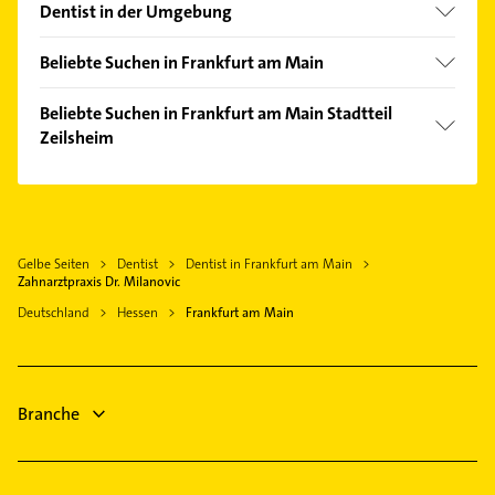
Altstadt
Dentist in der Umgebung
Bahnhofsviertel
Kriftel
Bergen-Enkheim
Beliebte Suchen in Frankfurt am Main
Hattersheim am Main
Bockenheim
Rechtsanwalt
Hofheim am Taunus
Beliebte Suchen in Frankfurt am Main Stadtteil
Bornheim
Rohrreinigung
Zeilsheim
Kelsterbach
Dornbusch
Fensterbauer
Kelkheim (Taunus)
Maler
Eckenheim
Fenster
Bad Soden am Taunus
Gartenbau & Landschaftsbau
Eschersheim
Heizung & Sanitär
Schwalbach am Taunus
Hausarzt
Fechenheim
Lüftungsanlagen
Gelbe Seiten
Dentist
Dentist in Frankfurt am Main
Eschborn Taunus
Allgemeinarzt
Gallus
Zahnarztpraxis Dr. Milanovic
Heizungsbauer
Eppstein
Arzt
Ginnheim
Deutschland
Hessen
Frankfurt am Main
Heizungsfirmen
Kronberg im Taunus
Elektroinstallation
Griesheim
Ärztehaus
Elektriker
Gutleutviertel
Hausarzt
Elektro Reparatur
Höchst
Branche
Heizung & Sanitär
Hausen
Lüftungsanlagen
Heddernheim