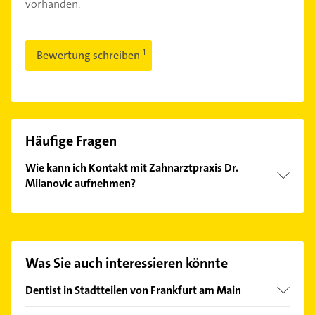
vorhanden.
Bewertung schreiben
Häufige Fragen
Wie kann ich Kontakt mit Zahnarztpraxis Dr.
Milanovic aufnehmen?
Es ist sehr einfach Kontakt mit Zahnarztpraxis Dr.
Milanovic aufzunehmen. Einfach die passenden
Kontaktmöglichkeiten wie Adresse oder Mail in
unserem Kontaktdaten-Bereich auswählen. Hier
Was Sie auch interessieren könnte
finden Sie alle
Kontaktdaten
.
Dentist in Stadtteilen von Frankfurt am Main