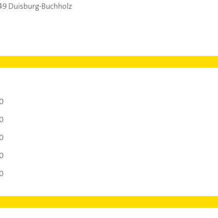
49 Duisburg-Buchholz
00
00
00
00
00