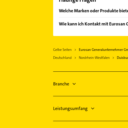
Welche Marken oder Produkte bie
Das Angebot umfasst unter ander
Wie kann ich Kontakt mit Eurosa
Es ist sehr einfach Kontakt mit 
Adresse oder Mail in unserem Konta
Gelbe Seiten
Eurosan Generalunternehmer 
Deutschland
Nordrhein-Westfalen
Duisbu
Branche
Leistungsumfang