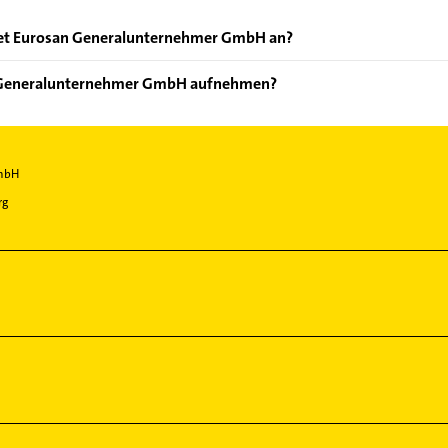
tet Eurosan Generalunternehmer GmbH an?
em Schimmel, Demontage und Abbruch.
n Generalunternehmer GmbH aufnehmen?
Eurosan Generalunternehmer GmbH aufzunehmen. Einfach die pass
ktdaten-Bereich auswählen. Hier finden Sie alle
Kontaktdaten
.
GmbH
rg