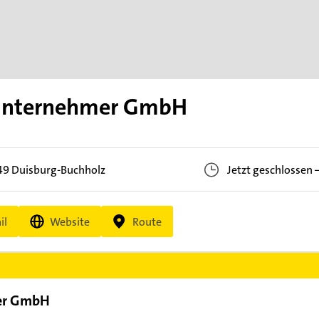
lunternehmer GmbH
49
Duisburg-Buchholz
Jetzt geschlossen
il
Website
Route
er GmbH