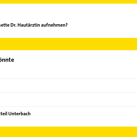
ssette Dr. Hautärztin aufnehmen?
rke Lissette Dr. Hautärztin aufzunehmen. Einfach die passenden K
Bereich auswählen. Hier finden Sie alle
Kontaktdaten
.
könnte
tteil Unterbach