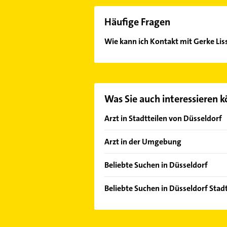
Häufige Fragen
Wie kann ich Kontakt mit Gerke Li
Es ist sehr einfach Kontakt mit Ge
oder Mail in unserem Kontaktdaten-
Was Sie auch interessieren 
Arzt in Stadtteilen von Düsseldorf
Altstadt
Arzt in der Umgebung
Angermund
Ratingen
Benrath
Beliebte Suchen in Düsseldorf
Solingen
Bilk
Bestatter
Neuss
Beliebte Suchen in Düsseldorf Stad
Carlstadt
Lackiererei
Meerbusch
Arzt
Düsseltal
Maler
Leverkusen
Immobilien
Derendorf
Heizung & Sanitär