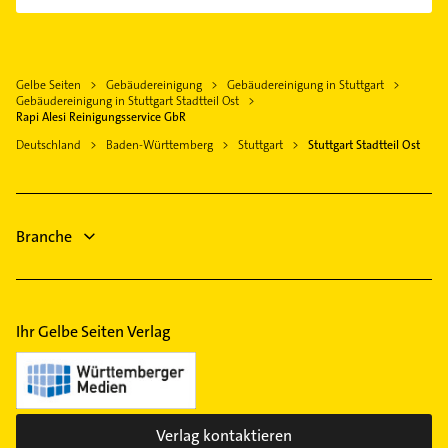
Rechtsanwalt
Heumaden
Kanalreinigung
Kernen im Remstal
Klempner
Hofen
Rechtsanwalt
Kornwestheim
Sanitärinstallation
Möhringen
Phoniatrie
Waiblingen
Gelbe Seiten
Gebäudereinigung
Gebäudereinigung in Stuttgart
Zahnarzt
Mitte
Logopädie
Gebäudereinigung in Stuttgart Stadtteil Ost
Leinfelden-Echterdingen
Bauunternehmen
Rapi Alesi Reinigungsservice GbR
Neugereut
Klempner
Gerlingen
Steuerberater
Deutschland
Baden-Württemberg
Stuttgart
Stuttgart Stadtteil Ost
Nord
Gasinstallateur
Filderstadt
Gartenbau & Landschaftsbau
Rot
Sanitärinstallation
Physikalische Therapie
Süd
Zahnarzt
Physiotherapie
Sommerrain
Branche
Krankengymnastik
Steinhaldenfeld
Untertürkheim
Vaihingen
Ihr Gelbe Seiten Verlag
Wangen
Weilimdorf
West
Zazenhausen
Verlag kontaktieren