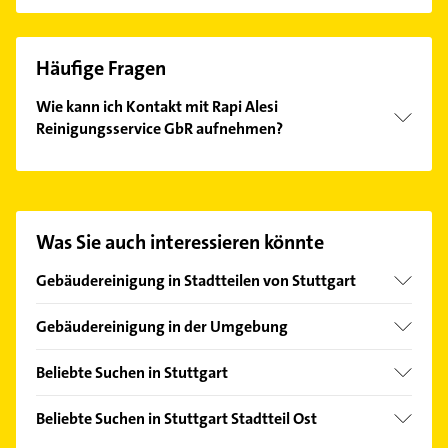
Häufige Fragen
Wie kann ich Kontakt mit Rapi Alesi
Reinigungsservice GbR aufnehmen?
Es ist sehr einfach Kontakt mit Rapi Alesi
Reinigungsservice GbR aufzunehmen. Einfach die
passenden Kontaktmöglichkeiten wie Adresse oder
Mail in unserem Kontaktdaten-Bereich auswählen.
Was Sie auch interessieren könnte
Hier finden Sie alle
Kontaktdaten
.
Gebäudereinigung in Stadtteilen von Stuttgart
Bad Cannstatt
Gebäudereinigung in der Umgebung
Botnang
Fellbach
Degerloch
Beliebte Suchen in Stuttgart
Ostfildern
Fasanenhof
Kammerjäger
Esslingen am Neckar
Beliebte Suchen in Stuttgart Stadtteil Ost
Feuerbach
Rohrreinigung
Korntal-Münchingen