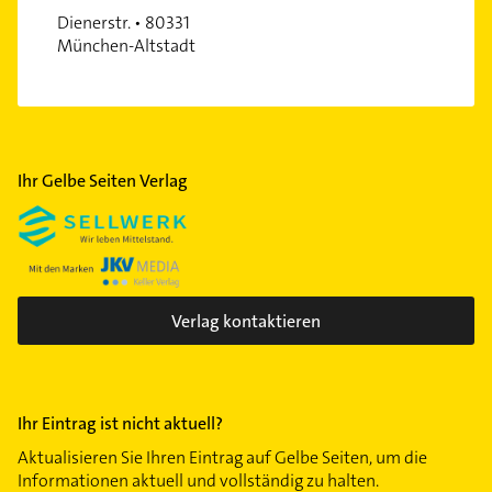
Obergiesing
Dienerstr. • 80331
Obermenzing
München-Altstadt
Pasing
Perlach
Ramersdorf
Riem
Ihr Gelbe Seiten Verlag
Schwabing
Schwabing-West
Schwanthalerhöhe
Sendling
Verlag kontaktieren
Sendling-Westpark
Solln
Thalkirchen
Trudering
Ihr Eintrag ist nicht aktuell?
Untergiesing
Aktualisieren Sie Ihren Eintrag auf Gelbe Seiten, um die
Informationen aktuell und vollständig zu halten.