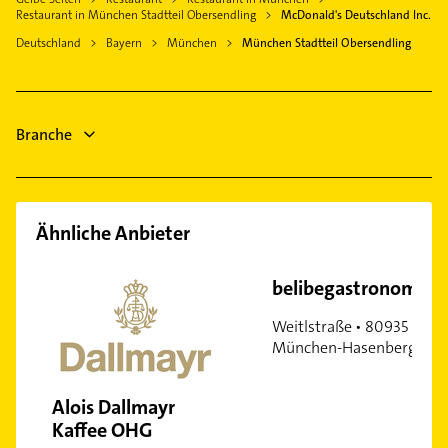
Heizung & Sanitär
Freiham
Restaurant in München Stadtteil Obersendling
McDonald's Deutschland Inc.
Heizungsbauer
Immobilien
Freimann
Deutschland
Bayern
München
München Stadtteil Obersendling
Heizungsfirmen
Immobilienmakler
Hadern
Rohrreinigung
Zahnarzt
Haidhausen
Fensterbauer
Klempner
Harlaching
Branche
Gasinstallateur
Hasenbergl
Sanitärinstallation
Isarvorstadt
Laim
Ähnliche Anbieter
Lehel
Ludwigsvorstadt
belibegastronomieGmbH
München-Flughafen
Maxvorstadt
Weitlstraße • 80935
München-Hasenbergl
Milbertshofen
Moosach
Alois Dallmayr
Neuhausen
Kaffee OHG
Nymphenburg