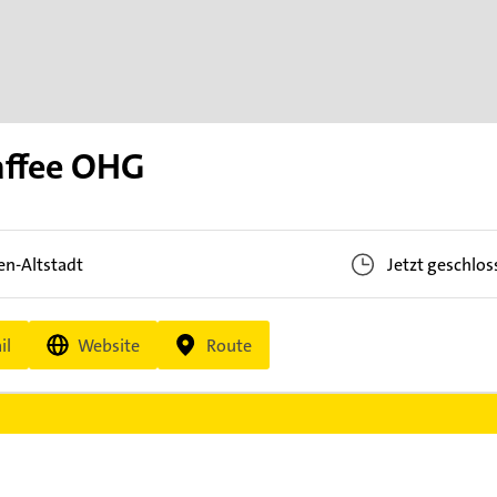
affee OHG
n-Altstadt
Jetzt geschlos
il
Website
Route