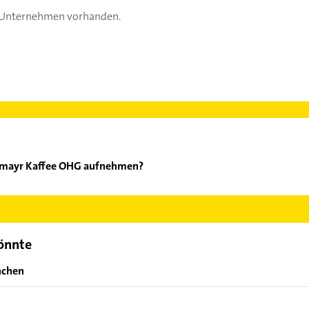
s Unternehmen vorhanden.
allmayr Kaffee OHG aufnehmen?
ois Dallmayr Kaffee OHG aufzunehmen. Einfach die passenden Kon
ch auswählen. Hier finden Sie alle
Kontaktdaten
.
könnte
nchen