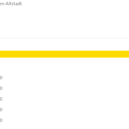
n-Altstadt
00
00
00
00
00