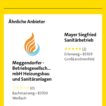
Physikalische Therapie
Physiotherapie
Ähnliche Anbieter
Mayer Siegfried
Sanitärbetrieb
(2)
5
Erlenweg • 83109
Großkarolinenfeld
Meggendorfer -
Betriebsgesellschaft
mbH Heizungsbau
und Sanitäranlagen
(0)
0
Bachmairweg • 83700
Weißach