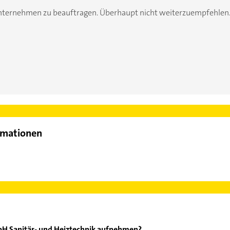
 Unternehmen zu beauftragen. Überhaupt nicht weiterzuempfehlen
rmationen
bH Sanitär- und Heiztechnik aufnehmen?