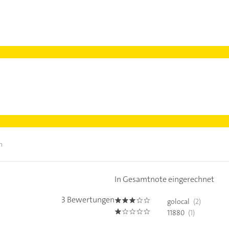
n
In Gesamtnote eingerechnet
3 Bewertungen
golocal
(2)
3.0
11880
(1)
1.0