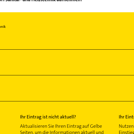
ung GmbH Sanitär- und Heiztechnik aufzunehmen. Einfach die pass
ktdaten-Bereich auswählen. Hier finden Sie alle
Kontaktdaten
.
hnik
Ihr Eintrag ist nicht aktuell?
Ihr Ein
Aktualisieren Sie Ihren Eintrag auf Gelbe
Nutzen 
Seiten, um die Informationen aktuell und
Einstie