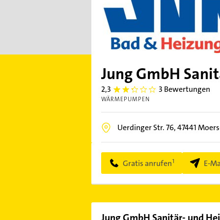
Jung GmbH Sanitä
2,3
3 Bewertungen
2.3
WÄRMEPUMPEN
Uerdinger Str. 76,
47441
Moers
Gratis anrufen
E-Ma
Jung GmbH Sanitär- und Hei