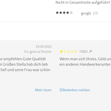
Nicht in Gesamtnote aufgeführt
google
(21)
4.0
29.09.2020
Ein golocal Nutzer
11880
1.0
nur empfehlen.Gute Qualität
Wenn man sich Stress, Geld u
n Grüßen Stella hab dich lieb
ein anderes Handwerkeruntern
Chef und seine Frau war schön
Mehr lesen
Bedenken melden