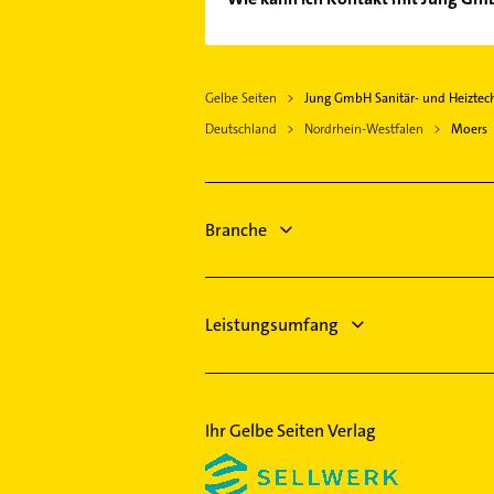
Es ist sehr einfach Kontakt mit J
Adresse oder Mail in unserem Konta
Gelbe Seiten
Jung GmbH Sanitär- und Heiztec
Deutschland
Nordrhein-Westfalen
Moers
Branche
Leistungsumfang
Ihr Gelbe Seiten Verlag