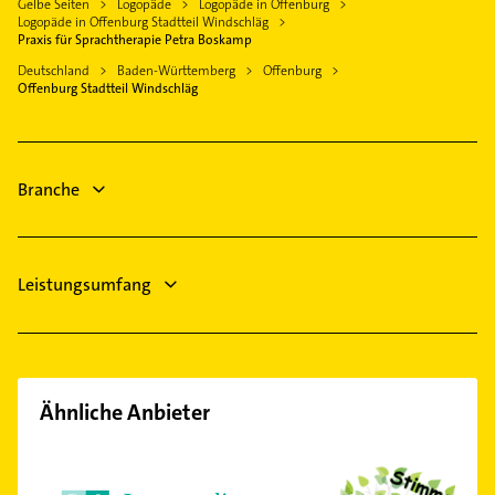
Gelbe Seiten
Logopäde
Logopäde in Offenburg
Rechtsanwalt
Weier
Logopäde in Offenburg Stadtteil Windschläg
Maler
Dachdecker
Praxis für Sprachtherapie Petra Boskamp
Weststadt
Immobilien
Steuerberater
Deutschland
Baden-Württemberg
Offenburg
Zell-Weierbach
Immobilienmakler
Offenburg Stadtteil Windschläg
Putzfrau
Zunsweier
Ärztehaus
Gebäudereinigung
Zahnarzt
Branche
Immobilien
Leistungsumfang
Ähnliche Anbieter