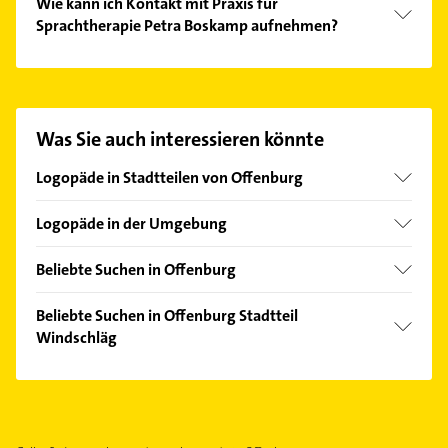
Wie kann ich Kontakt mit Praxis für
Sprachtherapie Petra Boskamp aufnehmen?
Es ist sehr einfach Kontakt mit Praxis für
Sprachtherapie Petra Boskamp aufzunehmen.
Einfach die passenden Kontaktmöglichkeiten wie
Adresse oder Mail in unserem Kontaktdaten-Bereich
Was Sie auch interessieren könnte
auswählen. Hier finden Sie alle
Kontaktdaten
.
Logopäde in Stadtteilen von Offenburg
Bühl
Logopäde in der Umgebung
Bohlsbach
Appenweier
Elgersweier
Beliebte Suchen in Offenburg
Gengenbach
Fessenbach
Physikalische Therapie
Achern
Beliebte Suchen in Offenburg Stadtteil
Griesheim
Physiotherapie
Windschläg
Lahr /Schwarzwald
Rammersweier
Krankengymnastik
Bühl Baden
Physikalische Therapie
Südoststadt
Bauunternehmen
Bühlertal
Physiotherapie
Stadtmitte
Rechtsanwalt
Haslach im Kinzigtal
Krankengymnastik
Waltersweier
Lackiererei