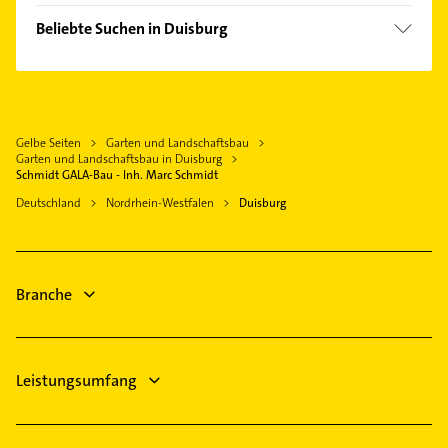
Bezirk Duisburg-Süd
Dinslaken
Bezirk Hamborn
Beliebte Suchen in Duisburg
Oberhausen Rheinland
Bezirk Meiderich
Rohrreinigung
Moers
Bezirk Rheinhausen
Bauunternehmen
Voerde (Niederrhein)
Bezirk Walsum
Ärztehaus
Rheinberg
Gelbe Seiten
Garten und Landschaftsbau
Hausarzt
Bottrop
Garten und Landschaftsbau in Duisburg
Allgemeinarzt
Schmidt GALA-Bau - Inh. Marc Schmidt
Mülheim an der Ruhr
Arzt
Deutschland
Nordrhein-Westfalen
Duisburg
Kamp-Lintfort
Kammerjäger
Hünxe
Dachdecker
Neukirchen-Vluyn
Steuerberater
Branche
Phoniatrie
Leistungsumfang