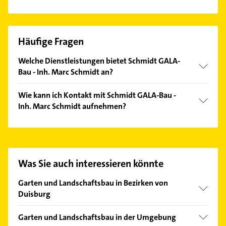
Häufige Fragen
Welche Dienstleistungen bietet Schmidt GALA-
Bau - Inh. Marc Schmidt an?
Folgende Leistungen werden angeboten:
Wie kann ich Kontakt mit Schmidt GALA-Bau -
Pflasterarbeiten, Werkzeugvermietung und
Inh. Marc Schmidt aufnehmen?
Ausschachtungen.
Es ist sehr einfach Kontakt mit Schmidt GALA-Bau -
Inh. Marc Schmidt aufzunehmen. Einfach die
passenden Kontaktmöglichkeiten wie Adresse oder
Mail in unserem Kontaktdaten-Bereich auswählen.
Was Sie auch interessieren könnte
Hier finden Sie alle
Kontaktdaten
.
Garten und Landschaftsbau in Bezirken von
Duisburg
Bezirk Duisburg-Mitte
Garten und Landschaftsbau in der Umgebung