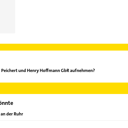
an Peichert und Henry Hoffmann GbR aufnehmen?
ebastian Peichert und Henry Hoffmann GbR aufzunehmen. Einfach 
ontaktdaten-Bereich auswählen. Hier finden Sie alle
Kontaktdate
könnte
 an der Ruhr