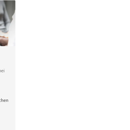
bei
ichen