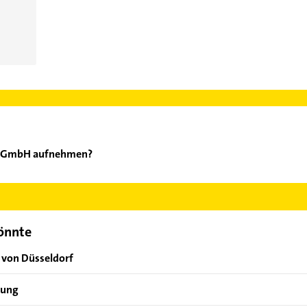
ro GmbH aufnehmen?
vanturo GmbH aufzunehmen. Einfach die passenden Kontaktmöglichk
ählen. Hier finden Sie alle
Kontaktdaten
.
könnte
 von Düsseldorf
bung