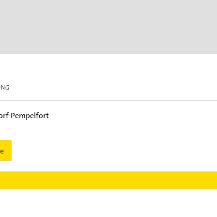
UNG
orf-Pempelfort
e