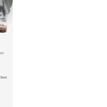
bei
ichen