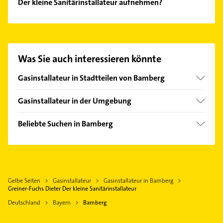
Der kleine Sanitärinstallateur aufnehmen?
Es ist sehr einfach Kontakt mit Greiner-Fuchs Dieter
Der kleine Sanitärinstallateur aufzunehmen. Einfach
die passenden Kontaktmöglichkeiten wie Adresse
oder Mail in unserem Kontaktdaten-Bereich
Was Sie auch interessieren könnte
auswählen. Hier finden Sie alle
Kontaktdaten
.
Gasinstallateur in Stadtteilen von Bamberg
Gaustadt
Gasinstallateur in der Umgebung
Bischberg
Beliebte Suchen in Bamberg
Stegaurach
Elektroinstallation
Litzendorf
Elektriker
Frensdorf
Elektro Reparatur
Baunach
Gelbe Seiten
Gasinstallateur
Gasinstallateur in Bamberg
Physikalische Therapie
Zapfendorf
Greiner-Fuchs Dieter Der kleine Sanitärinstallateur
Physiotherapie
Hallerndorf
Deutschland
Bayern
Bamberg
Krankengymnastik
Adelsdorf Mittelfranken