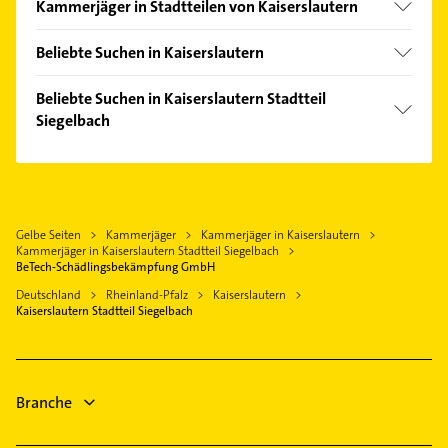
Kammerjäger in Stadtteilen von Kaiserslautern
Innenstadt
Beliebte Suchen in Kaiserslautern
Putzfrau
Beliebte Suchen in Kaiserslautern Stadtteil
Gebäudereinigung
Siegelbach
Rohrreinigung
Putzfrau
Phoniatrie
Gebäudereinigung
Logopädie
Lackiererei
Immobilien
Gelbe Seiten
Kammerjäger
Kammerjäger in Kaiserslautern
Maler
Kammerjäger in Kaiserslautern Stadtteil Siegelbach
Immobilienmakler
Steuerberater
BeTech-Schädlingsbekämpfung GmbH
Rechtsanwalt
Arzt
Deutschland
Rheinland-Pfalz
Kaiserslautern
Zahnarzt
Kaiserslautern Stadtteil Siegelbach
Physikalische Therapie
Fensterbauer
Physiotherapie
Krankengymnastik
Branche
Heizung & Sanitär