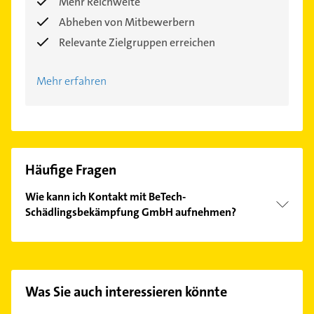
Mehr Reichweite
Abheben von Mitbewerbern
Relevante Zielgruppen erreichen
Mehr erfahren
Häufige Fragen
Wie kann ich Kontakt mit BeTech-
Schädlingsbekämpfung GmbH aufnehmen?
Es ist sehr einfach Kontakt mit BeTech-
Schädlingsbekämpfung GmbH aufzunehmen.
Einfach die passenden Kontaktmöglichkeiten wie
Adresse oder Mail in unserem Kontaktdaten-Bereich
Was Sie auch interessieren könnte
auswählen. Hier finden Sie alle
Kontaktdaten
.