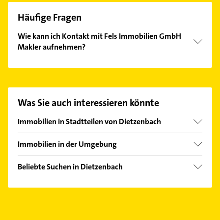
Häufige Fragen
Wie kann ich Kontakt mit Fels Immobilien GmbH
Makler aufnehmen?
Es ist sehr einfach Kontakt mit Fels Immobilien
GmbH Makler aufzunehmen. Einfach die passenden
Kontaktmöglichkeiten wie Adresse oder Mail in
unserem Kontaktdaten-Bereich auswählen. Hier
Was Sie auch interessieren könnte
finden Sie alle
Kontaktdaten
.
Immobilien in Stadtteilen von Dietzenbach
Hexenberg
Immobilien in der Umgebung
Steinberg
Rödermark
Beliebte Suchen in Dietzenbach
Heusenstamm
Gartenbau & Landschaftsbau
Dreieich
Putzfrau
Neu-Isenburg
Gebäudereinigung
Langen (Hessen)