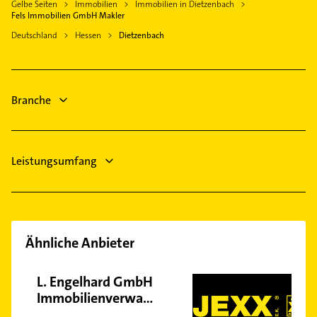
Gelbe Seiten
Immobilien
Immobilien in Dietzenbach
Klempner
Rodgau
Fels Immobilien GmbH Makler
Gasinstallateur
Egelsbach
Deutschland
Hessen
Dietzenbach
Sanitärinstallation
Offenbach am Main
Maler
Dieburg
Steuerberater
Frankfurt am Main
Branche
Phoniatrie
Logopädie
Leistungsumfang
Ähnliche Anbieter
L. Engelhard GmbH
Immobilienverwaltung