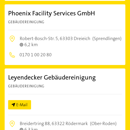
Phoenix Facility Services GmbH
GEBÄUDEREINIGUNG
Robert-Bosch-Str. 5,
63303 Dreieich
(Sprendlingen)
6,2 km
0170 1 00 20 80
Leyendecker Gebäudereinigung
GEBÄUDEREINIGUNG
E-Mail
Breidertring 88,
63322 Rödermark
(Ober-Roden)
6,3 km