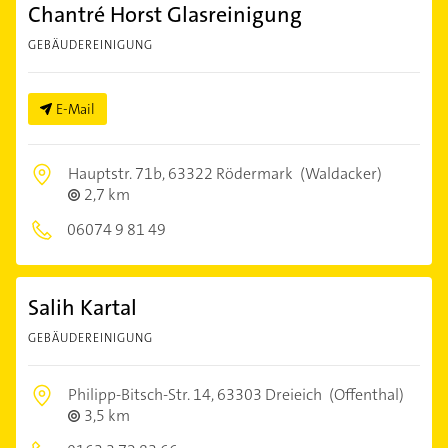
Chantré Horst Glasreinigung
GEBÄUDEREINIGUNG
E-Mail
Hauptstr. 71b,
63322 Rödermark
(Waldacker)
2,7 km
06074 9 81 49
Salih Kartal
GEBÄUDEREINIGUNG
Philipp-Bitsch-Str. 14,
63303 Dreieich
(Offenthal)
3,5 km