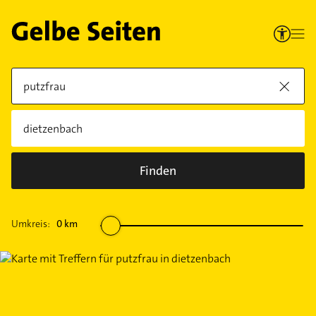
Finden
Umkreis:
0
km