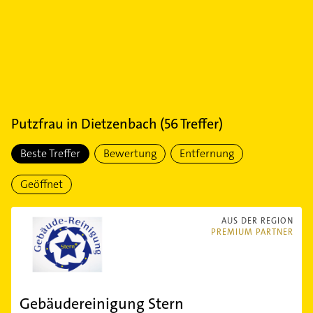
Putzfrau
in
Dietzenbach
(
56
Treffer)
Beste Treffer
Bewertung
Entfernung
Geöffnet
AUS DER REGION
PREMIUM PARTNER
Gebäudereinigung Stern