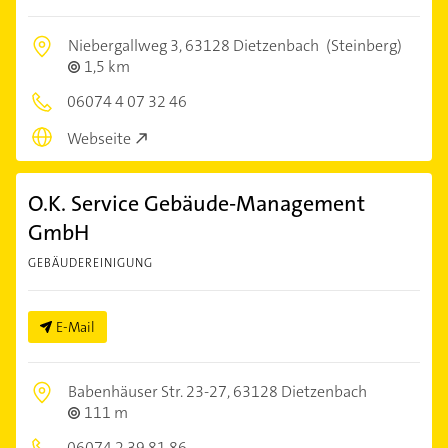
Niebergallweg 3,
63128 Dietzenbach
(Steinberg)
1,5 km
06074 4 07 32 46
Webseite
O.K. Service Gebäude-Management
GmbH
GEBÄUDEREINIGUNG
E-Mail
Babenhäuser Str. 23-27,
63128 Dietzenbach
111 m
06074 2 39 81 86