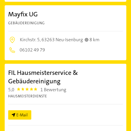
Mayfix UG
GEBÄUDEREINIGUNG
Kirchstr. 5,
63263 Neu-Isenburg
8 km
06102 49 79
FIL Hausmeisterservice &
Gebäudereinigung
5,0
1 Bewertung
5.0
HAUSMEISTERDIENSTE
E-Mail