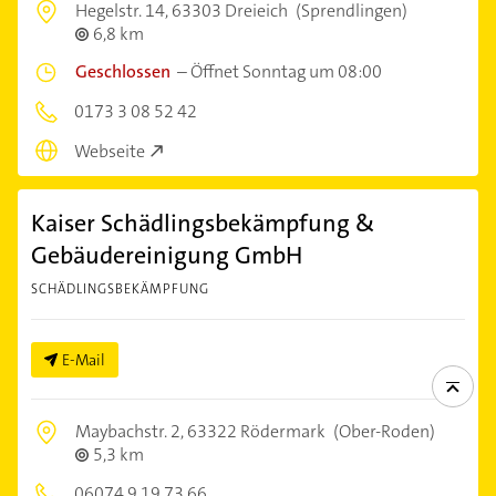
Hegelstr. 14,
63303 Dreieich
(Sprendlingen)
6,8 km
Geschlossen
–
Öffnet Sonntag um 08:00
0173 3 08 52 42
Webseite
Kaiser Schädlingsbekämpfung &
Gebäudereinigung GmbH
SCHÄDLINGSBEKÄMPFUNG
E-Mail
Maybachstr. 2,
63322 Rödermark
(Ober-Roden)
5,3 km
06074 9 19 73 66