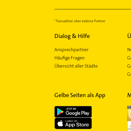
Transaktion über externe Partner
Dialog & Hilfe
Ü
Ansprechpartner
N
Häufige Fragen
G
Übersicht aller Städte
G
Ge
Gelbe Seiten als App
M