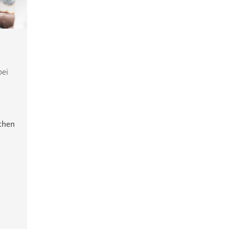
bei
ichen