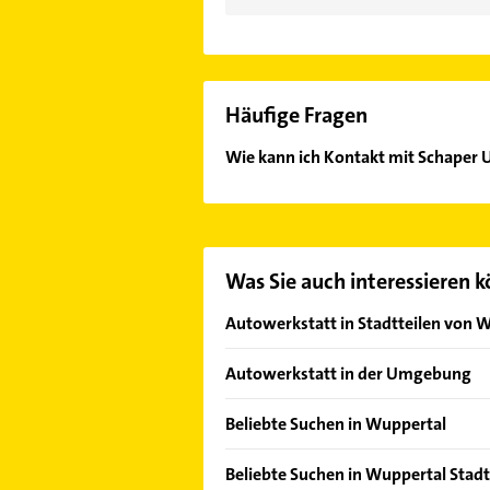
Häufige Fragen
Wie kann ich Kontakt mit Schaper
Es ist sehr einfach Kontakt mit S
oder Mail in unserem Kontaktdaten-
Was Sie auch interessieren 
Autowerkstatt in Stadtteilen von 
Cronenberg
Autowerkstatt in der Umgebung
Elberfeld
Remscheid
Langerfeld
Beliebte Suchen in Wuppertal
Wülfrath
Ronsdorf
Heizung & Sanitär
Solingen
Beliebte Suchen in Wuppertal Stad
Vohwinkel