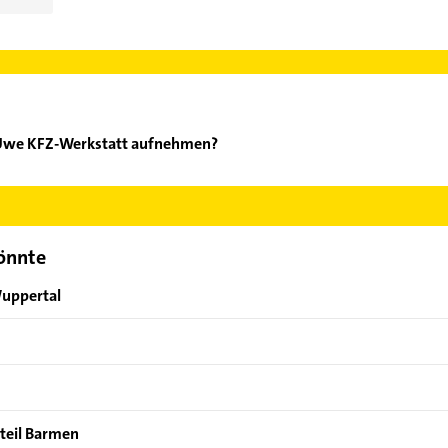
 Uwe KFZ-Werkstatt aufnehmen?
chaper Uwe KFZ-Werkstatt aufzunehmen. Einfach die passenden Ko
Bereich auswählen. Hier finden Sie alle
Kontaktdaten
.
könnte
Wuppertal
tteil Barmen