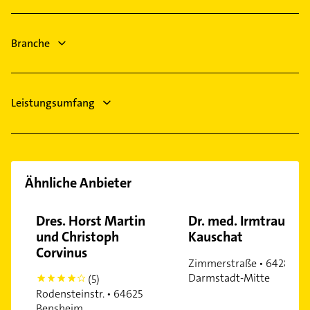
Gau-Odernheim
Langenlonsheim
Branche
Gau-Algesheim
Nieder-Olm
Bad Kreuznach
Leistungsumfang
Ähnliche Anbieter
Dres. Horst Martin
Dr. med. Irmtraud
und Christoph
Kauschat
Corvinus
Zimmerstraße • 64283
Darmstadt-Mitte
(5)
4
Rodensteinstr. • 64625
Bensheim