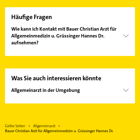
Häufige Fragen
Wie kann ich Kontakt mit Bauer Christian Arzt für
Allgemeinmedizin u. Grüssinger Hannes Dr.
aufnehmen?
Es ist sehr einfach Kontakt mit Bauer Christian Arzt
für Allgemeinmedizin u. Grüssinger Hannes Dr.
aufzunehmen. Einfach die passenden
Kontaktmöglichkeiten wie Adresse oder Mail in
Was Sie auch interessieren könnte
unserem Kontaktdaten-Bereich auswählen. Hier
finden Sie alle
Kontaktdaten
.
Allgemeinarzt in der Umgebung
Wörrstadt
Sprendlingen Rheinhessen
Saulheim
Gelbe Seiten
Allgemeinarzt
Gensingen
Bauer Christian Arzt für Allgemeinmedizin u. Grüssinger Hannes Dr.
Alzey