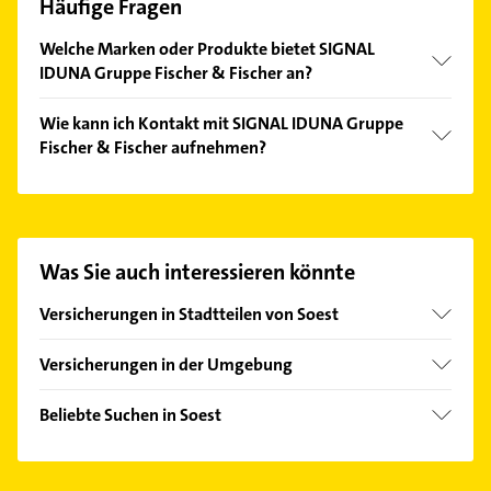
Häufige Fragen
Welche Marken oder Produkte bietet SIGNAL
IDUNA Gruppe Fischer & Fischer an?
Das Angebot umfasst unter anderem
Wie kann ich Kontakt mit SIGNAL IDUNA Gruppe
Haftpflichtversicherung, Hinterbliebenenschutz und
Fischer & Fischer aufnehmen?
Unfallversicherung.
Es ist sehr einfach Kontakt mit SIGNAL IDUNA
Gruppe Fischer & Fischer aufzunehmen. Einfach die
passenden Kontaktmöglichkeiten wie Adresse oder
Mail in unserem Kontaktdaten-Bereich auswählen.
Was Sie auch interessieren könnte
Hier finden Sie alle
Kontaktdaten
.
Versicherungen in Stadtteilen von Soest
Ostönnen
Versicherungen in der Umgebung
Bad Sassendorf
Beliebte Suchen in Soest
Möhnesee
Maler
Lippetal
Bestatter