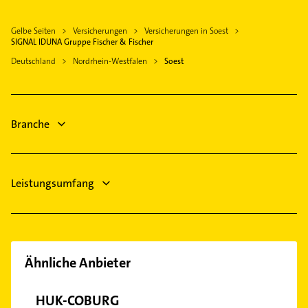
Welver
Elektroinstallation
Ense
Gelbe Seiten
Versicherungen
Versicherungen in Soest
Elektriker
Werl
SIGNAL IDUNA Gruppe Fischer & Fischer
Elektro Reparatur
Anröchte
Deutschland
Nordrhein-Westfalen
Soest
Kammerjäger
Erwitte
Immobilien
Wickede (Ruhr)
Immobilienmakler
Arnsberg
Branche
Phoniatrie
Logopädie
Leistungsumfang
Ähnliche Anbieter
HUK-COBURG