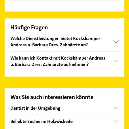
Häufige Fragen
Welche Dienstleistungen bietet Kockskämper
Andreas u. Barbara Dres. Zahnärzte an?
Folgende Leistungen werden angeboten:
Wie kann ich Kontakt mit Kockskämper Andreas
Kariesbehandlung und Zahnpflege.
u. Barbara Dres. Zahnärzte aufnehmen?
Es ist sehr einfach Kontakt mit Kockskämper
Andreas u. Barbara Dres. Zahnärzte aufzunehmen.
Einfach die passenden Kontaktmöglichkeiten wie
Adresse oder Mail in unserem Kontaktdaten-Bereich
Was Sie auch interessieren könnte
auswählen. Hier finden Sie alle
Kontaktdaten
.
Dentist in der Umgebung
Unna
Beliebte Suchen in Holzwickede
Schwerte