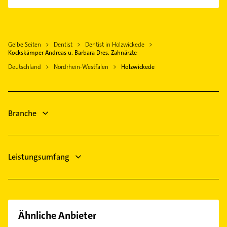
Physikalische Therapie
Kamen
Physiotherapie
Dortmund
Krankengymnastik
Fröndenberg /Ruhr
Gelbe Seiten
Dentist
Dentist in Holzwickede
Immobilien
Bergkamen
Kockskämper Andreas u. Barbara Dres. Zahnärzte
Immobilienmakler
Lünen
Deutschland
Nordrhein-Westfalen
Holzwickede
Maler
Menden (Sauerland)
Bauunternehmen
Bönen
Phoniatrie
Iserlohn
Branche
Logopädie
Bestatter
Leistungsumfang
Ähnliche Anbieter