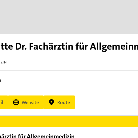
tte Dr. Fachärztin für Allgemein
IZIN
n
il
Website
Route
härztin für Allgemeinmedizin