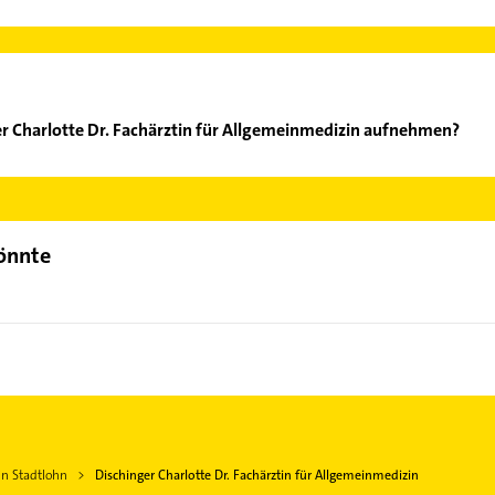
er Charlotte Dr. Fachärztin für Allgemeinmedizin aufnehmen?
schinger Charlotte Dr. Fachärztin für Allgemeinmedizin aufzunehme
der Mail in unserem Kontaktdaten-Bereich auswählen. Hier finden
könnte
in Stadtlohn
Dischinger Charlotte Dr. Fachärztin für Allgemeinmedizin