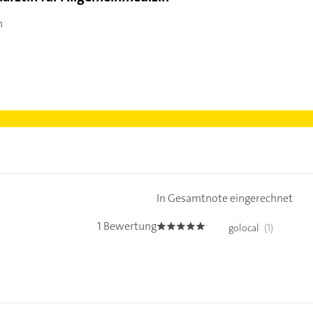
n
In Gesamtnote eingerechnet
1 Bewertung
golocal
(1)
5.0