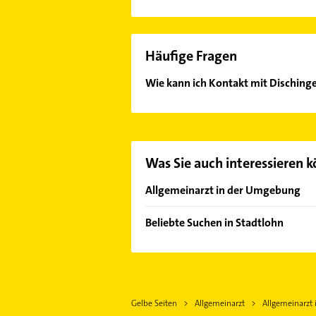
Häufige Fragen
Wie kann ich Kontakt mit Disching
Es ist sehr einfach Kontakt mit Di
Kontaktmöglichkeiten wie Adresse o
Was Sie auch interessieren 
Allgemeinarzt in der Umgebung
Gescher
Beliebte Suchen in Stadtlohn
Südlohn
Phoniatrie
Vreden
Logopädie
Ahaus
Heizung & Sanitär
Velen
Gelbe Seiten
Allgemeinarzt
Allgemeinarzt 
Lüftungsanlagen
Coesfeld