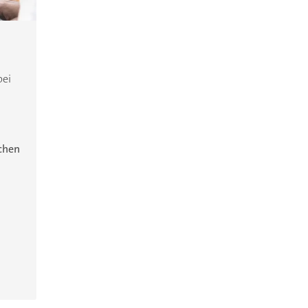
bei
ichen