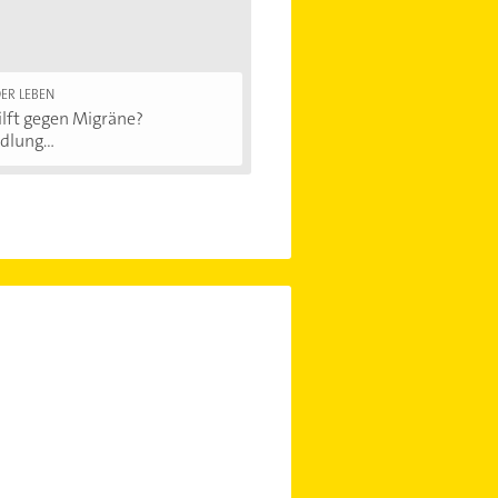
ER LEBEN
lft gegen Migräne?
lung...