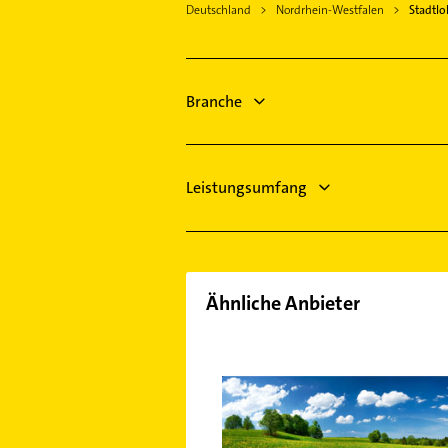
Deutschland
Nordrhein-Westfalen
Stadtl
Heizungsbauer
Borken Westfalen
Heizungsfirmen
Heek
Elektroinstallation
Rosendahl
Elektriker
Branche
Reken
Elektro Reparatur
Steuerberater
Leistungsumfang
Ähnliche Anbieter