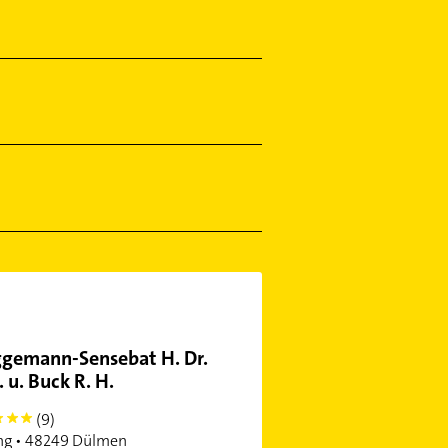
gemann-Sensebat H. Dr.
 u. Buck R. H.
(9)
ng • 48249 Dülmen