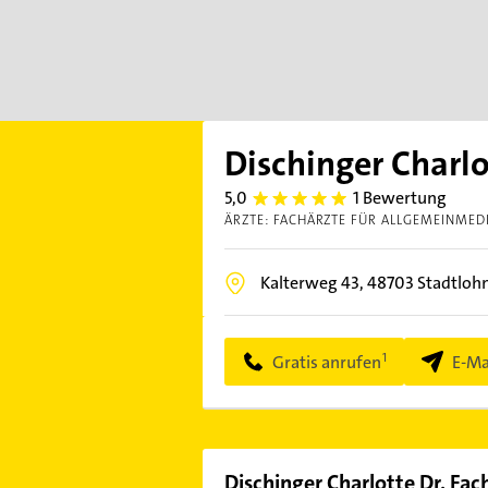
Dischinger Charlo
5,0
1 Bewertung
5.0
ÄRZTE: FACHÄRZTE FÜR ALLGEMEINMED
Kalterweg 43,
48703
Stadtloh
Gratis anrufen
E-Ma
Dischinger Charlotte Dr. Fac