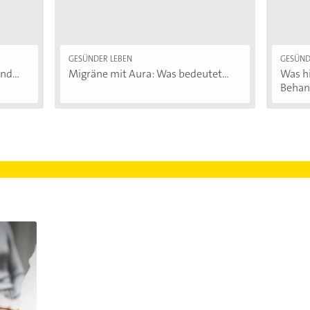
GESÜNDER LEBEN
GESÜND
d...
Migräne mit Aura: Was bedeutet...
Was hi
Behand