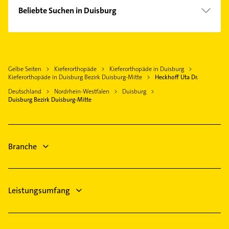
Oberhausen Rheinland
Beliebte Suchen in Duisburg
Mülheim an der Ruhr
Fensterbauer
Moers
Fenster
Dinslaken
Rechtsanwalt
Neukirchen-Vluyn
Gelbe Seiten
Kieferorthopäde
Kieferorthopäde in Duisburg
Ärztehaus
Ratingen
Kieferorthopäde in Duisburg Bezirk Duisburg-Mitte
Heckhoff Uta Dr.
Hausarzt
Rheinberg
Deutschland
Nordrhein-Westfalen
Duisburg
Allgemeinarzt
Duisburg Bezirk Duisburg-Mitte
Essen
Arzt
Krefeld
Physikalische Therapie
Heiligenhaus
Physiotherapie
Branche
Krankengymnastik
Leistungsumfang