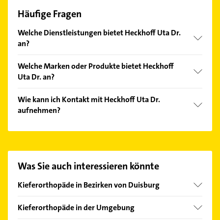
Häufige Fragen
Welche Dienstleistungen bietet Heckhoff Uta Dr.
an?
Folgende Leistungen werden angeboten: Ästhetik,
Welche Marken oder Produkte bietet Heckhoff
Erwachsenenbehandlung, Erwachsenen-
Uta Dr. an?
Kieferorthopädie, Fachzahnärztin Kieferorthopädie
und Funktionskieferorthopädie.
Das Angebot umfasst unter anderem Heckhoff,
Wie kann ich Kontakt mit Heckhoff Uta Dr.
Schmidt, durchsichtige Zahnspange,
aufnehmen?
Keramikbrackets und Zahnklammer.
Es ist sehr einfach Kontakt mit Heckhoff Uta Dr.
aufzunehmen. Einfach die passenden
Kontaktmöglichkeiten wie Adresse oder Mail in
unserem Kontaktdaten-Bereich auswählen. Hier
Was Sie auch interessieren könnte
finden Sie alle
Kontaktdaten
.
Kieferorthopäde in Bezirken von Duisburg
Bezirk Rheinhausen
Kieferorthopäde in der Umgebung