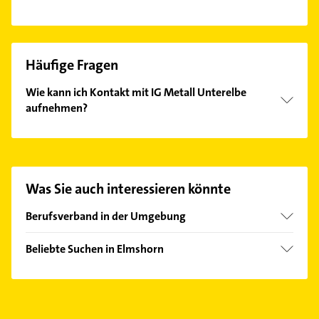
Häufige Fragen
Wie kann ich Kontakt mit IG Metall Unterelbe
aufnehmen?
Es ist sehr einfach Kontakt mit IG Metall Unterelbe
aufzunehmen. Einfach die passenden
Kontaktmöglichkeiten wie Adresse oder Mail in
unserem Kontaktdaten-Bereich auswählen. Hier
Was Sie auch interessieren könnte
finden Sie alle
Kontaktdaten
.
Berufsverband in der Umgebung
Stade
Beliebte Suchen in Elmshorn
Itzehoe
Immobilien
Hamburg
Immobilienmakler
Zahnarzt