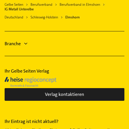
Gelbe Seiten
Berufsverband
Berufsverband in Elmshorn
Phoniatrie
IG Metall Unterelbe
Logopädie
Deutschland
Schleswig-Holstein
Elmshorn
Schreiner
Klempner
Gasinstallateur
Branche
Sanitärinstallation
Steuerberater
Ihr Gelbe Seiten Verlag
Verlag kontaktieren
Ihr Eintrag ist nicht aktuell?