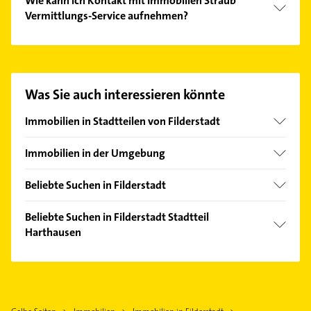
Wie kann ich Kontakt mit Immobilien Straub
Vermittlungs-Service aufnehmen?
Es ist sehr einfach Kontakt mit Immobilien Straub
Vermittlungs-Service aufzunehmen. Einfach die
passenden Kontaktmöglichkeiten wie Adresse oder
Mail in unserem Kontaktdaten-Bereich auswählen.
Was Sie auch interessieren könnte
Hier finden Sie alle
Kontaktdaten
.
Immobilien in Stadtteilen von Filderstadt
Bernhausen
Immobilien in der Umgebung
Bonlanden
Aichtal
Plattenhardt
Beliebte Suchen in Filderstadt
Denkendorf Württemberg
Sielmingen
Bestatter
Nürtingen
Beliebte Suchen in Filderstadt Stadtteil
Maler
Harthausen
Leinfelden-Echterdingen
Klempner
Unterensingen
Klempner
Gasinstallateur
Ostfildern
Gasinstallateur
Sanitärinstallation
Köngen
Sanitärinstallation
Kanalreinigung