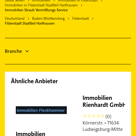
Gelbe Seiten
Immobilien
Immobilien in Filderstadt
Wendlingen am Neckar
Heizung & Sanitär
Immobilien in Filderstadt Stadtteil Harthausen
Steuerberater
Pliezhausen
Lüftungsanlagen
Immobilien Straub Vermittlungs-Service
Schreiner
Esslingen am Neckar
Heizungsbauer
Deutschland
Baden-Württemberg
Filderstadt
Heizung & Sanitär
Filderstadt Stadtteil Harthausen
Heizungsfirmen
Lüftungsanlagen
Hausarzt
Allgemeinarzt
Branche
Arzt
Ähnliche Anbieter
Immobilien
Rienhardt GmbH
(0)
0
Körnerstr. • 71634
Ludwigsburg-Mitte
Immobilien