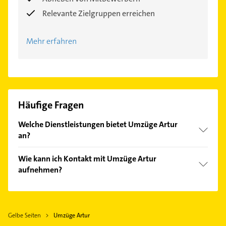
Relevante Zielgruppen erreichen
Mehr erfahren
Häufige Fragen
Welche Dienstleistungen bietet Umzüge Artur
an?
Folgende Leistungen werden angeboten:
Wie kann ich Kontakt mit Umzüge Artur
Entrümpelung, Firmenumzüge, Haushaltsauflösung,
aufnehmen?
Kellerentrümpelung und Messiwohnungen.
Es ist sehr einfach Kontakt mit Umzüge Artur
aufzunehmen. Einfach die passenden
Kontaktmöglichkeiten wie Adresse oder Mail in
Gelbe Seiten
Umzüge Artur
unserem Kontaktdaten-Bereich auswählen. Hier