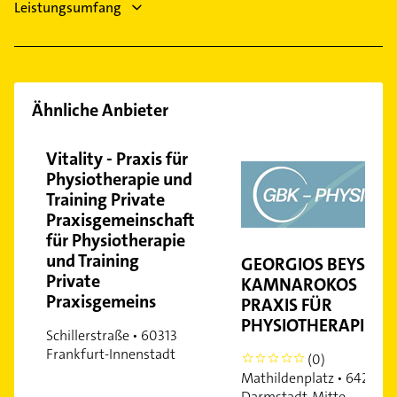
Nieder-Eschbach
Leistungsumfang
Niederrad
Niederursel
Nordend
Nordend-Ost
Ähnliche Anbieter
Ostend
Praunheim
Vitality - Praxis für
Physiotherapie und
Preungesheim
Training Private
Sachsenhausen
Praxisgemeinschaft
Sindlingen
für Physiotherapie
Westend-Nord
und Training
GEORGIOS BEYS-
Westend-Süd
Private
KAMNAROKOS
Praxisgemeins
Zeilsheim
PRAXIS FÜR
PHYSIOTHERAPIE
Schillerstraße • 60313
Frankfurt-Innenstadt
(0)
0
Mathildenplatz • 64283
Darmstadt-Mitte