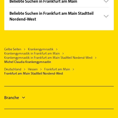
Bergen-Enkheim
Beliebte Suchen in Frankfurt am Main
Bad Vilbel
Bockenheim
Phoniatrie
Neu-Isenburg
Beliebte Suchen in Frankfurt am Main Stadtteil
Bornheim
Logopädie
Nordend-West
Eschborn Taunus
Dornbusch
Kanalreinigung
Mühlheim am Main
Phoniatrie
Eckenheim
Bestatter
Bad Homburg v. d. Höhe
Logopädie
Eschersheim
Rohrreinigung
Heusenstamm
Gartenbau & Landschaftsbau
Fechenheim
Ärztehaus
Gelbe Seiten
Krankengymnastik
Dreieich
Hausarzt
Frankfurter Berg
Krankengymnastik in Frankfurt am Main
Hausarzt
Maintal
Allgemeinarzt
Krankengymnastik in Frankfurt am Main Stadtteil Nordend-West
Gallus
Allgemeinarzt
Michel Claudia Krankengymnastin
Oberursel (Taunus)
Arzt
Ginnheim
Arzt
Deutschland
Hessen
Frankfurt am Main
Klempner
Frankfurt am Main Stadtteil Nordend-West
Griesheim
Klempner
Gasinstallateur
Höchst
Sanitärinstallation
Heddernheim
Putzfrau
Innenstadt
Branche
Kalbach
Nied