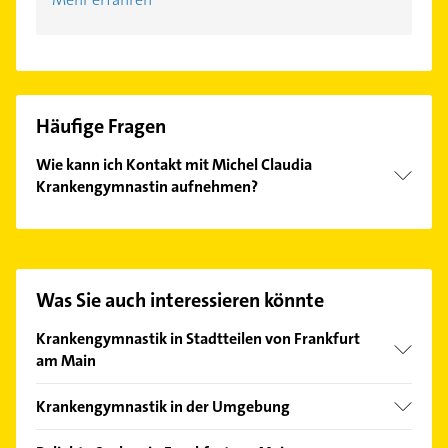
Häufige Fragen
Wie kann ich Kontakt mit Michel Claudia
Krankengymnastin aufnehmen?
Es ist sehr einfach Kontakt mit Michel Claudia
Krankengymnastin aufzunehmen. Einfach die
passenden Kontaktmöglichkeiten wie Adresse oder
Mail in unserem Kontaktdaten-Bereich auswählen.
Was Sie auch interessieren könnte
Hier finden Sie alle
Kontaktdaten
.
Krankengymnastik in Stadtteilen von Frankfurt
am Main
Altstadt
Krankengymnastik in der Umgebung
Bahnhofsviertel
Offenbach am Main