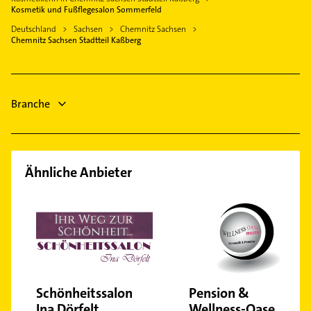
Klempner
Oberlungwitz
Heizungsfirmen
Kosmetik und Fußflegesalon Sommerfeld
Kappel
Gasinstallateur
Augustusburg
Bauunternehmen
Deutschland
Sachsen
Chemnitz Sachsen
Markersdorf
Sanitärinstallation
Chemnitz Sachsen Stadtteil Kaßberg
Klempner
Röhrsdorf
Gartenbau & Landschaftsbau
Sanitärinstallation
Rabenstein
Steuerberater
Schönau
Branche
Hausarzt
Schloßchemnitz
Siegmar
Sonnenberg
Ähnliche Anbieter
Zentrum
Schönheitssalon
Pension &
Ina Dörfelt
Wellness-Oase