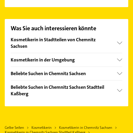
Es ist sehr einfach Kontakt mit Kosmetik und
Fußflegesalon Sommerfeld aufzunehmen. Einfach
die passenden Kontaktmöglichkeiten wie Adresse
oder Mail in unserem Kontaktdaten-Bereich
Was Sie auch interessieren könnte
auswählen. Hier finden Sie alle
Kontaktdaten
.
Kosmetikerin in Stadtteilen von Chemnitz
Sachsen
Adelsberg
Kosmetikerin in der Umgebung
Altchemnitz
Neukirchen /Erzgebirge
Altendorf
Beliebte Suchen in Chemnitz Sachsen
Niederwiesa
Bernsdorf
Zahnarzt
Lichtenau
Beliebte Suchen in Chemnitz Sachsen Stadtteil
Borna-Heinersdorf
Rohrreinigung
Kaßberg
Limbach-Oberfrohna
Gablenz
Heizung & Sanitär
Burgstädt
Zahnarzt
Grüna
Lüftungsanlagen
Flöha
Heizung & Sanitär
Harthau
Heizungsbauer
Hohenstein-Ernstthal
Lüftungsanlagen
Helbersdorf
Heizungsfirmen
Gelbe Seiten
Kosmetikerin
Kosmetikerin in Chemnitz Sachsen
Frankenberg /Sachsen
Heizungsbauer
Hilbersdorf
Kosmetikerin in Chemnitz Sachsen Stadtteil Kaßberg