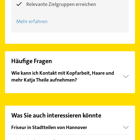
Relevante Zielgruppen erreichen
Mehr erfahren
Häufige Fragen
Wie kann ich Kontakt mit Kopfarbeit, Haare und
mehr Katja Theile aufnehmen?
Es ist sehr einfach Kontakt mit Kopfarbeit, Haare
und mehr Katja Theile aufzunehmen. Einfach die
passenden Kontaktmöglichkeiten wie Adresse oder
Mail in unserem Kontaktdaten-Bereich auswählen.
Was Sie auch interessieren könnte
Hier finden Sie alle
Kontaktdaten
.
Friseur in Stadtteilen von Hannover
Ahlem