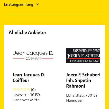
Leistungsumfang
List
Marienwerder
Misburg-Nord
Mitte
Ähnliche Anbieter
Mittelfeld
Oberricklingen
Oststadt
Ricklingen
Südstadt
Stöcken
Vahrenheide
Jean-Jacques D.
Joern F. Schubert
Coiffeur
Inh. Shpetin
Vahrenwald
Rahmoni
Vinnhorst
(0)
0
Wülfel
Lavesstr. • 30159
Ebhardtstr. • 30159
Hannover-Mitte
Hannover
Wülferode
Wettbergen