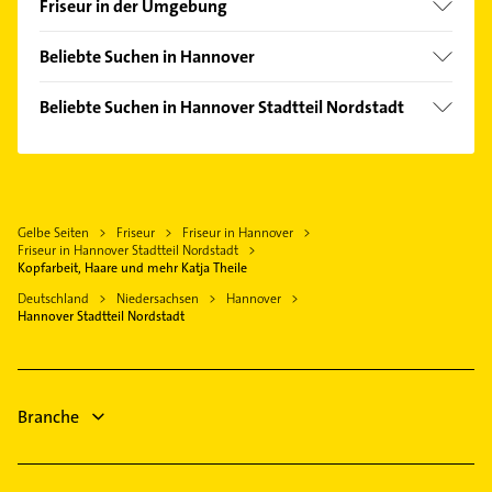
Friseur in der Umgebung
Anderten
Langenhagen
Badenstedt
Beliebte Suchen in Hannover
Hemmingen Hannover
Bemerode
Immobilien
Seelze
Beliebte Suchen in Hannover Stadtteil Nordstadt
Bothfeld
Immobilienmakler
Garbsen
Schreiner
Calenberger Neustadt
Steuerberater
Ronnenberg
Phoniatrie
Döhren
Dachdecker
Isernhagen
Logopädie
Groß Buchholz
Elektroinstallation
Laatzen
Gelbe Seiten
Friseur
Friseur in Hannover
Immobilien
Heideviertel
Elektriker
Friseur in Hannover Stadtteil Nordstadt
Gehrden Hannover
Immobilienmakler
Kopfarbeit, Haare und mehr Katja Theile
Kirchrode
Elektro Reparatur
Burgwedel
Physikalische Therapie
Deutschland
Niedersachsen
Hannover
Kleefeld
Phoniatrie
Hannover Stadtteil Nordstadt
Pattensen
Physiotherapie
Lahe
Logopädie
Krankengymnastik
Ledeburg
Klempner
Elektroinstallation
Limmer
Branche
Elektriker
Linden-Mitte
Linden-Nord
Linden-Süd