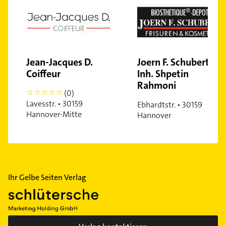
Nordstadt
Oberricklingen
Oststadt
Ricklingen
Jean-Jacques D.
Joern F. Schubert
Stöcken
Coiffeur
Inh. Shpetin
Vahrenheide
Rahmoni
Vahrenwald
(0)
0
Lavesstr. • 30159
Ebhardtstr. • 30159
Vinnhorst
Hannover-Mitte
Hannover
Wülfel
Wülferode
Wettbergen
Zoo
Ihr Gelbe Seiten Verlag