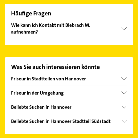
Häufige Fragen
Wie kann ich Kontakt mit Biebrach M.
aufnehmen?
Es ist sehr einfach Kontakt mit Biebrach M.
aufzunehmen. Einfach die passenden
Kontaktmöglichkeiten wie Adresse oder Mail in
unserem Kontaktdaten-Bereich auswählen. Hier
Was Sie auch interessieren könnte
finden Sie alle
Kontaktdaten
.
Friseur in Stadtteilen von Hannover
Ahlem
Friseur in der Umgebung
Anderten
Hemmingen Hannover
Badenstedt
Beliebte Suchen in Hannover
Laatzen
Bemerode
Immobilien
Ronnenberg
Beliebte Suchen in Hannover Stadtteil Südstadt
Bothfeld
Immobilienmakler
Langenhagen
Bestatter
Calenberger Neustadt
Steuerberater