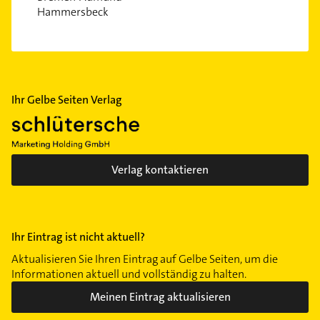
Lesum
Hammersbeck
Lindenhof
Mahndorf
Mittelshuchting
Neuenland
Ihr Gelbe Seiten Verlag
Neustadt
Oberneuland
Ohlenhof
Osterfeuerberg
Verlag kontaktieren
Osterholz
Ostertor
Peterswerder
Ihr Eintrag ist nicht aktuell?
Rablinghausen
Aktualisieren Sie Ihren Eintrag auf Gelbe Seiten, um die
Radio Bremen
Informationen aktuell und vollständig zu halten.
Regensburger Straße
Meinen Eintrag aktualisieren
Sebaldsbrück