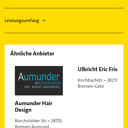
Fesenfeld
Immobilienmakler
Findorff-Bürgerweide
Gartenstadt Vahr
Leistungsumfang
Gete
Gröpelingen
Habenhausen
Hastedt
Ähnliche Anbieter
Hemelingen
Hohentor
Ulbricht Eric Friseur
Huckelriede
Kirchbachstr. • 28211
Hulsberg
Bremen-Gete
Kattenesch
Kirchhuchting
Aumunder Hair
Lüssum-Bockhorn
Design
Lehe
Borchshöher Str. • 28755
Lehesterdeich
Bremen-Aumund-