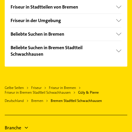
Friseur in Stadtteilen von Bremen
Alte Neustadt
Friseur in der Umgebung
Altstadt
Lilienthal
Arbergen
Beliebte Suchen in Bremen
Stuhr
Aumund-Hammersbeck
Bestatter
Weyhe bei Bremen
Beliebte Suchen in Bremen Stadtteil
Bürgerpark
Kanalreinigung
Schwachhausen
Oyten
Bahnhofsvorstadt
Dachdecker
Ritterhude
Zahnarzt
Barkhof
Zahnarzt
Grasberg
Steuerberater
Blockdiek
Steuerberater
Delmenhorst
Physikalische Therapie
Blumenthal
Fensterbauer
Gelbe Seiten
Friseur
Friseur in Bremen
Achim bei Bremen
Physiotherapie
Borgfeld
Friseur in Bremen Stadtteil Schwachhausen
Güly & Pierre
Fenster
Worpswede
Krankengymnastik
Buntentor
Deutschland
Bremen
Bremen Stadtteil Schwachhausen
Rohrreinigung
Osterholz-Scharmbeck
Arzt
Burgdamm
Elektroinstallation
Rechtsanwalt
Ellenerbrok-Schevemoor
Elektriker
Bauunternehmen
Fähr-Lobbendorf
Branche
Immobilien