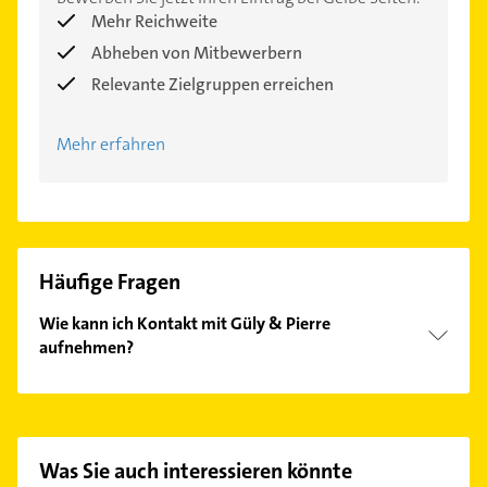
Mehr Reichweite
Abheben von Mitbewerbern
Relevante Zielgruppen erreichen
Mehr erfahren
Häufige Fragen
Wie kann ich Kontakt mit Güly & Pierre
aufnehmen?
Es ist sehr einfach Kontakt mit Güly & Pierre
aufzunehmen. Einfach die passenden
Kontaktmöglichkeiten wie Adresse oder Mail in
unserem Kontaktdaten-Bereich auswählen. Hier
Was Sie auch interessieren könnte
finden Sie alle
Kontaktdaten
.