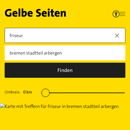
Finden
Umkreis:
0
km