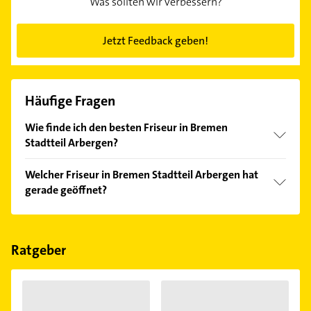
Was sollten wir verbessern?
Jetzt Feedback geben!
Häufige Fragen
Wie finde ich den besten Friseur in Bremen
Stadtteil Arbergen?
Vergleichen Sie alle Anbieter anhand echter
Welcher Friseur in Bremen Stadtteil Arbergen hat
Kundenmeinungen und profitieren Sie von den
gerade geöffnet?
Empfehlungen. Die Suchergebnisse können Sie sich
einfach nach
Bewertungen
sortiert anzeigen lassen.
Im Anbieter-Bereich finden Sie alle
Öffnungszeiten
.
Bitte beachten Sie, dass diese an Sonn- und
Feiertagen abweichen können.
Ratgeber