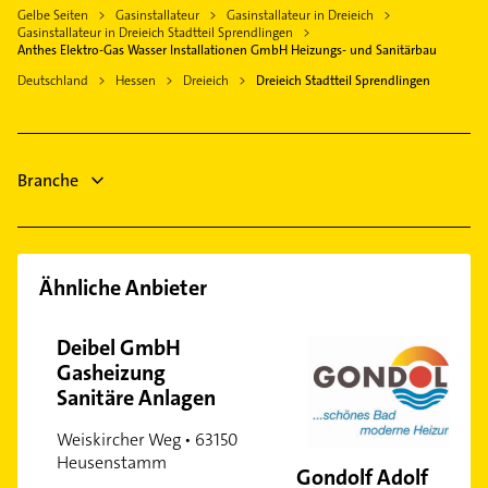
Zahnarzt
Gelbe Seiten
Gasinstallateur
Gasinstallateur in Dreieich
Rödermark
Zahnarzt
Gasinstallateur in Dreieich Stadtteil Sprendlingen
Lackiererei
Offenbach am Main
Steuerberater
Anthes Elektro-Gas Wasser Installationen GmbH Heizungs- und Sanitärbau
Maler
Rodgau
Phoniatrie
Deutschland
Hessen
Dreieich
Dreieich Stadtteil Sprendlingen
Immobilien
Logopädie
Immobilienmakler
Putzfrau
Gebäudereinigung
Branche
Physikalische Therapie
Ähnliche Anbieter
Deibel GmbH
Gasheizung
Sanitäre Anlagen
Weiskircher Weg • 63150
Heusenstamm
Gondolf Adolf