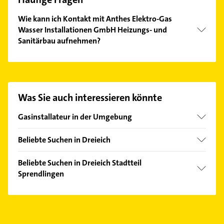
Wie kann ich Kontakt mit Anthes Elektro-Gas
Wasser Installationen GmbH Heizungs- und
Sanitärbau aufnehmen?
Es ist sehr einfach Kontakt mit Anthes Elektro-Gas
Wasser Installationen GmbH Heizungs- und
Sanitärbau aufzunehmen. Einfach die passenden
Kontaktmöglichkeiten wie Adresse oder Mail in
Was Sie auch interessieren könnte
unserem Kontaktdaten-Bereich auswählen. Hier
finden Sie alle
Kontaktdaten
.
Gasinstallateur in der Umgebung
Langen (Hessen)
Beliebte Suchen in Dreieich
Neu-Isenburg
Kanalreinigung
Dietzenbach
Beliebte Suchen in Dreieich Stadtteil
Elektroinstallation
Sprendlingen
Heusenstamm
Elektriker
Erzhausen
Elektroinstallation
Elektro Reparatur
Frankfurt am Main
Elektriker
Rohrreinigung
Mörfelden-Walldorf
Elektro Reparatur