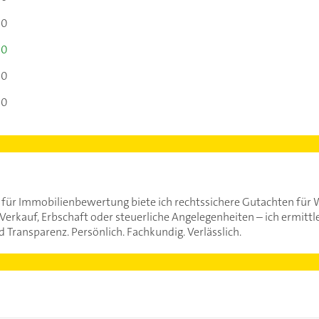
00
00
00
00
 für Immobilienbewertung biete ich rechtssichere Gutachten fü
erkauf, Erbschaft oder steuerliche Angelegenheiten – ich ermittl
 Transparenz. Persönlich. Fachkundig. Verlässlich.