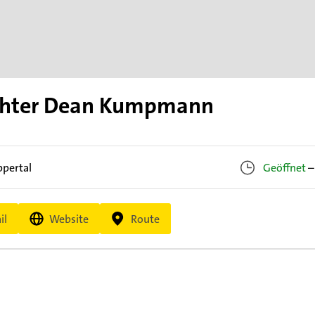
chter Dean Kumpmann
pertal
Geöffnet
–
il
Website
Route