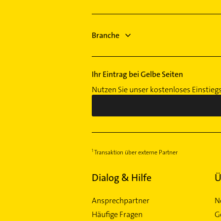
Maler
Kanalreinigung
Phoniatrie
Ärztehaus
Logopädie
Branche
Hausarzt
Rohrreinigung
Kanalreinigung
Ihr Eintrag bei Gelbe Seiten
Nutzen Sie unser kostenloses Einstieg
Transaktion über externe Partner
Dialog & Hilfe
Ü
Ansprechpartner
N
Häufige Fragen
G