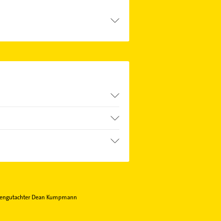
ssenden Kontaktmöglichkeiten wie
iengutachter Dean Kumpmann