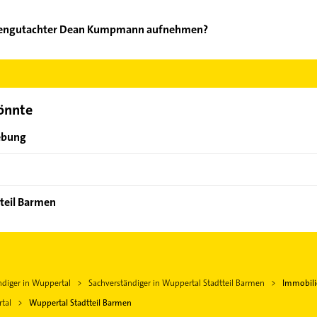
liengutachter Dean Kumpmann aufnehmen?
Immobiliengutachter Dean Kumpmann aufzunehmen. Einfach die pa
ktdaten-Bereich auswählen. Hier finden Sie alle
Kontaktdaten
.
könnte
ebung
tteil Barmen
ndiger in Wuppertal
Sachverständiger in Wuppertal Stadtteil Barmen
Immobil
tal
Wuppertal Stadtteil Barmen