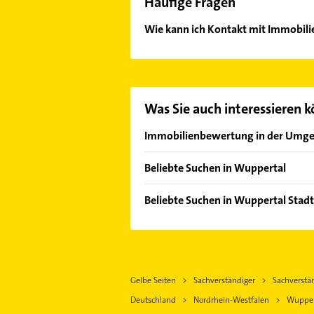
Häufige Fragen
Wie kann ich Kontakt mit Immobi
Es ist sehr einfach Kontakt mit 
Adresse oder Mail in unserem Konta
Was Sie auch interessieren 
Immobilienbewertung in der Umg
Velbert
Beliebte Suchen in Wuppertal
Essen
Immobilien
Dortmund
Beliebte Suchen in Wuppertal Stad
Immobilienmakler
Immobilien
Rohrreinigung
Immobilienmakler
Bestatter
Physikalische Therapie
Schreiner
Gelbe Seiten
Sachverständiger
Sachverstä
Physiotherapie
Phoniatrie
Deutschland
Nordrhein-Westfalen
Wupper
Krankengymnastik
Logopädie