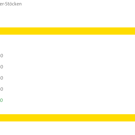
er-Stöcken
00
00
00
00
00