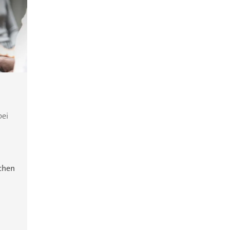
bei
ichen