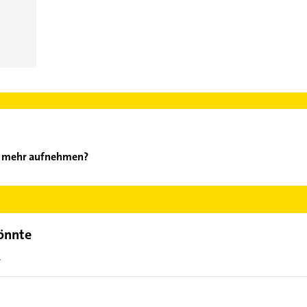
 & mehr aufnehmen?
hnitt & mehr aufzunehmen. Einfach die passenden Kontaktmöglichk
ählen. Hier finden Sie alle
Kontaktdaten
.
könnte
r