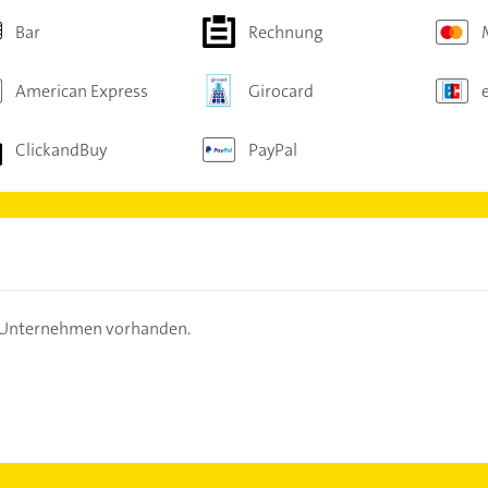
Bar
Rechnung
American Express
Girocard
ClickandBuy
PayPal
s Unternehmen vorhanden.