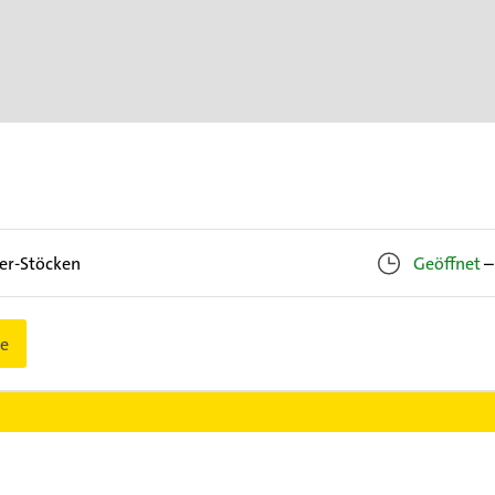
er-Stöcken
Geöffnet
–
e