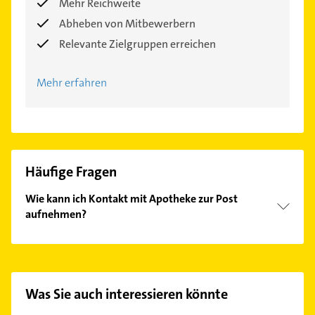
Mehr Reichweite
Abheben von Mitbewerbern
Relevante Zielgruppen erreichen
Mehr erfahren
Häufige Fragen
Wie kann ich Kontakt mit Apotheke zur Post
aufnehmen?
Es ist sehr einfach Kontakt mit Apotheke zur Post
aufzunehmen. Einfach die passenden
Kontaktmöglichkeiten wie Adresse oder Mail in
unserem Kontaktdaten-Bereich auswählen. Hier
Was Sie auch interessieren könnte
finden Sie alle
Kontaktdaten
.