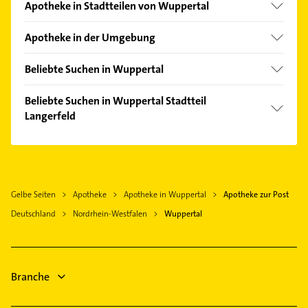
Apotheke in Stadtteilen von Wuppertal
Barmen
Apotheke in der Umgebung
Cronenberg
Schwelm
Elberfeld
Beliebte Suchen in Wuppertal
Gevelsberg
Ronsdorf
Phoniatrie
Ennepetal
Beliebte Suchen in Wuppertal Stadtteil
Vohwinkel
Logopädie
Langerfeld
Sprockhövel
Bestatter
Radevormwald
Rechtsanwalt
Dachdecker
Remscheid
Phoniatrie
Rechtsanwalt
Hattingen Ruhr
Logopädie
Kammerjäger
Gelbe Seiten
Apotheke
Apotheke in Wuppertal
Apotheke zur Post
Wülfrath
Putzfrau
Steuerberater
Deutschland
Nordrhein-Westfalen
Wuppertal
Wermelskirchen
Gebäudereinigung
Fensterbauer
Hückeswagen
Steuerberater
Fenster
Bauunternehmen
Rohrreinigung
Physikalische Therapie
Branche
Physiotherapie