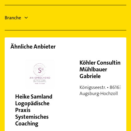
Steuerberater
Gasinstallateur
Schreiner
Sanitärinstallation
Branche
Steuerberater
Ähnliche Anbieter
Köhler Consulting,
Mühlbauer
Gabriele
Königsseestr. • 86163
Augsburg-Hochzoll
Heike Samland
Logopädische
Praxis
Systemisches
Coaching