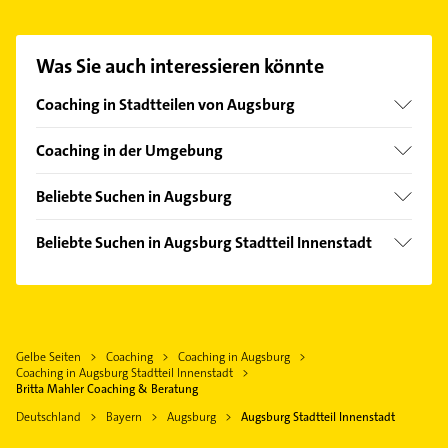
Coaching & Beratung aufzunehmen. Einfach die
passenden Kontaktmöglichkeiten wie Adresse oder
Mail in unserem Kontaktdaten-Bereich auswählen.
Was Sie auch interessieren könnte
Hier finden Sie alle
Kontaktdaten
.
Coaching in Stadtteilen von Augsburg
Antonsviertel
Coaching in der Umgebung
Göggingen
Neusäß
Hochfeld
Beliebte Suchen in Augsburg
Bobingen
Hochzoll
Putzfrau
Mering Schwaben
Beliebte Suchen in Augsburg Stadtteil Innenstadt
Pfersee
Gebäudereinigung
Phoniatrie
Kanalreinigung
Logopädie
Gartenbau & Landschaftsbau
Physikalische Therapie
Kammerjäger
Gelbe Seiten
Coaching
Coaching in Augsburg
Physiotherapie
Klempner
Coaching in Augsburg Stadtteil Innenstadt
Krankengymnastik
Britta Mahler Coaching & Beratung
Gasinstallateur
Kammerjäger
Deutschland
Bayern
Augsburg
Augsburg Stadtteil Innenstadt
Sanitärinstallation
Klempner