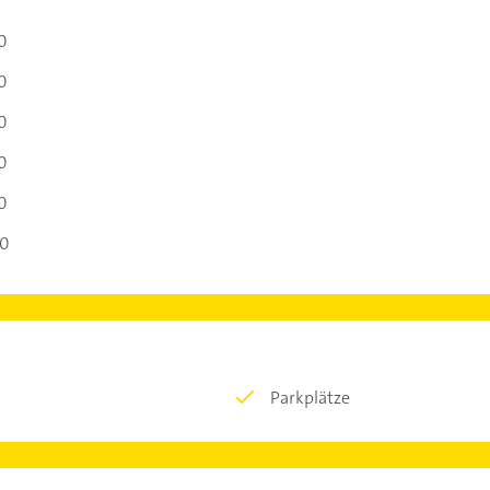
0
0
0
0
0
00
Parkplätze