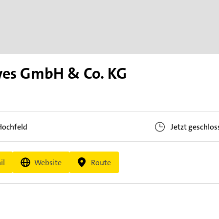
wes GmbH & Co. KG
Hochfeld
Jetzt geschlos
il
Website
Route