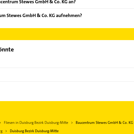
aucentrum Stewes GmbH & Co. KG an?
ten: 2-Stunden, A u. S, ACO, Abdeckhauben für Sackwaren und A
trum Stewes GmbH & Co. KG aufnehmen?
aucentrum Stewes GmbH & Co. KG aufzunehmen. Einfach die passe
ktdaten-Bereich auswählen. Hier finden Sie alle
Kontaktdaten
.
könnte
Fliesen in Duisburg Bezirk Duisburg-Mitte
Baucentrum Stewes GmbH & Co. KG
rg
Duisburg Bezirk Duisburg-Mitte