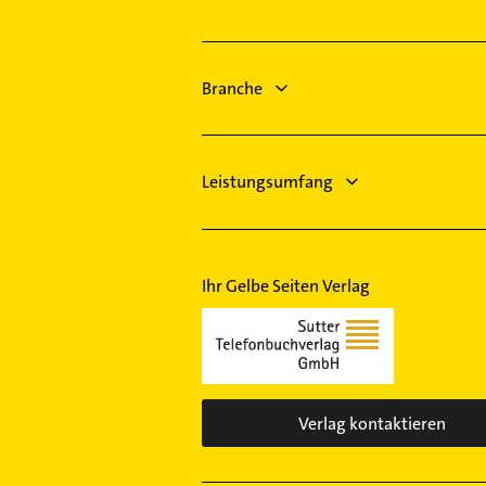
Bottrop
Logopädie
Rheinberg
Schreiner
Meerbusch
Bestatter
Branche
Heiligenhaus
Zahnarzt
Rechtsanwalt
Leistungsumfang
Ihr Gelbe Seiten Verlag
Verlag kontaktieren