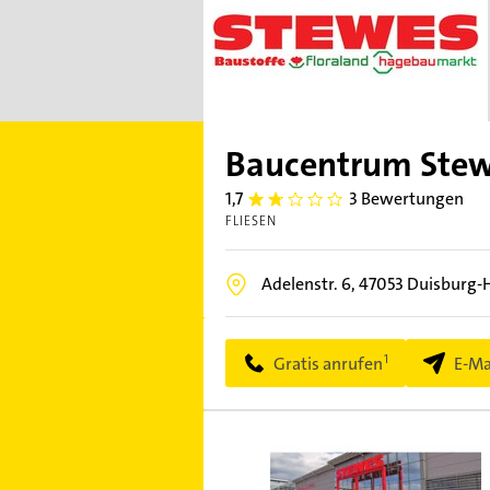
Baucentrum Ste
1,7
3 Bewertungen
1.7
FLIESEN
Adelenstr. 6,
47053
Duisburg-
Gratis anrufen
E-Ma