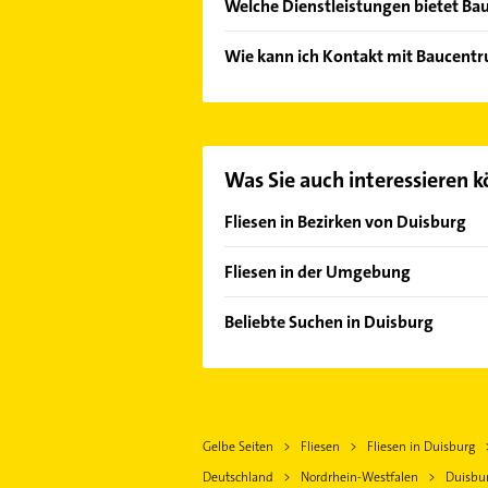
Welche Dienstleistungen bietet B
Folgende Leistungen werden angebo
Wie kann ich Kontakt mit Baucen
Es ist sehr einfach Kontakt mit B
Adresse oder Mail in unserem Konta
Was Sie auch interessieren 
Fliesen in Bezirken von Duisburg
Bezirk Duisburg-Süd
Fliesen in der Umgebung
Bezirk Meiderich
Moers
Beliebte Suchen in Duisburg
Mülheim an der Ruhr
Gartenbau & Landschaftsbau
Oberhausen Rheinland
Lackiererei
Ratingen
Maler
Dinslaken
Gelbe Seiten
Fliesen
Fliesen in Duisburg
Dachdecker
Krefeld
Deutschland
Nordrhein-Westfalen
Duisbu
Phoniatrie