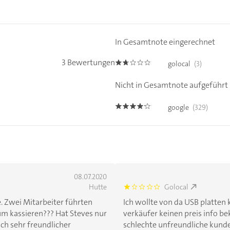
In Gesamtnote eingerechnet
3 Bewertungen
golocal
(3)
1.7
Nicht in Gesamtnote aufgeführt
google
(329)
4.1
08.07.2020
Hutte
Golocal
1.0
. Zwei Mitarbeiter führten
Ich wollte von da USB platten
um kassieren??? Hat Steves nur
verkäufer keinen preis info b
ch sehr freundlicher
schlechte unfreundliche kund