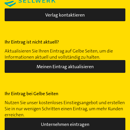
Steinbühl
Ziegelstein
Verlag kontaktieren
Ihr Eintrag ist nicht aktuell?
Aktualisieren Sie Ihren Eintrag auf Gelbe Seiten, um die
Informationen aktuell und vollständig zu halten.
Meinen Eintrag aktualisieren
Ihr Eintrag bei Gelbe Seiten
Nutzen Sie unser kostenloses Einstiegsangebot und erstellen
Sie in nur wenigen Schritten einen Eintrag, um mehr Kunden
erreichen.
Unternehmen eintragen