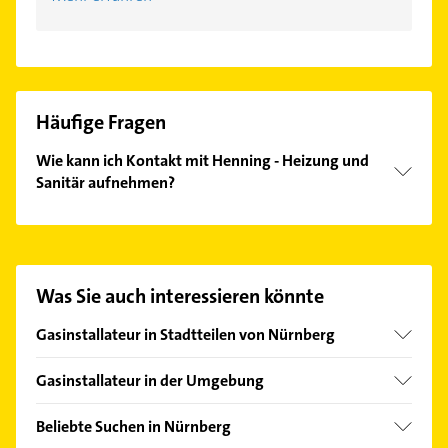
Häufige Fragen
Wie kann ich Kontakt mit Henning - Heizung und
Sanitär aufnehmen?
Es ist sehr einfach Kontakt mit Henning - Heizung
und Sanitär aufzunehmen. Einfach die passenden
Kontaktmöglichkeiten wie Adresse oder Mail in
unserem Kontaktdaten-Bereich auswählen. Hier
Was Sie auch interessieren könnte
finden Sie alle
Kontaktdaten
.
Gasinstallateur in Stadtteilen von Nürnberg
Altenfurt
Gasinstallateur in der Umgebung
Fischbach
Stein Mittelfranken
Gebersdorf
Beliebte Suchen in Nürnberg
Schwabach