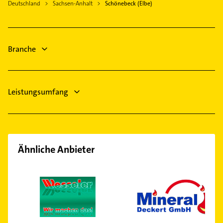
Wanzleben-Börde
Deutschland
Sachsen-Anhalt
Schönebeck (Elbe)
Physikalische Therapie
Staßfurt
Physiotherapie
Möser
Krankengymnastik
Egeln
Branche
Phoniatrie
Logopädie
Leistungsumfang
Ähnliche Anbieter