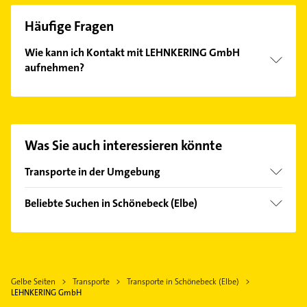
Häufige Fragen
Wie kann ich Kontakt mit LEHNKERING GmbH
aufnehmen?
Es ist sehr einfach Kontakt mit LEHNKERING GmbH
aufzunehmen. Einfach die passenden
Kontaktmöglichkeiten wie Adresse oder Mail in
unserem Kontaktdaten-Bereich auswählen. Hier
Was Sie auch interessieren könnte
finden Sie alle
Kontaktdaten
.
Transporte in der Umgebung
Bördeland
Beliebte Suchen in Schönebeck (Elbe)
Gommern
Immobilien
Sülzetal
Immobilienmakler
Magdeburg
Maler
Calbe (Saale)
Gelbe Seiten
Transporte
Transporte in Schönebeck (Elbe)
Bauunternehmen
Biederitz
LEHNKERING GmbH
Bestatter