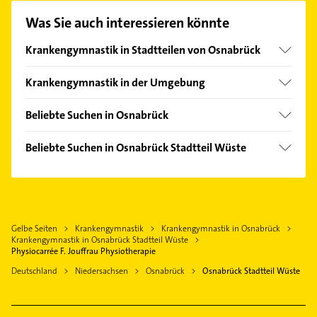
Mail in unserem Kontaktdaten-Bereich auswählen.
Was Sie auch interessieren könnte
Hier finden Sie alle
Kontaktdaten
.
Krankengymnastik in Stadtteilen von Osnabrück
Atter
Krankengymnastik in der Umgebung
Dodesheide
Hasbergen Kreis Osnabrück
Hafen
Beliebte Suchen in Osnabrück
Georgsmarienhütte
Hellern
Phoniatrie
Belm
Beliebte Suchen in Osnabrück Stadtteil Wüste
Innenstadt
Logopädie
Lotte
Zahnarzt
Lüstringen
Fensterbauer
Hagen am Teutoburger Wald
Hausarzt
Nahne
Fenster
Wallenhorst
Allgemeinarzt
Pye
Zahnarzt
Bissendorf Kreis Osnabrück
Gelbe Seiten
Krankengymnastik
Krankengymnastik in Osnabrück
Arzt
Schölerberg
Gartenbau & Landschaftsbau
Krankengymnastik in Osnabrück Stadtteil Wüste
Westerkappeln
Steuerberater
Physiocarrée F. Jouffrau Physiotherapie
Schinkel
Elektroinstallation
Bad Iburg
Rechtsanwalt
Deutschland
Niedersachsen
Osnabrück
Osnabrück Stadtteil Wüste
Schinkel-Ost
Elektriker
Lienen
Schreiner
Sonnenhügel
Elektro Reparatur
Bestatter
Sutthausen