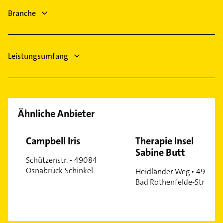
Dachdecker
Immobilien
Voxtrup
Branche
Immobilienmakler
Westerberg
Weststadt
Leistungsumfang
Ähnliche Anbieter
Campbell Iris
Therapie Insel
Sabine Butt
Schützenstr. • 49084
Osnabrück-Schinkel
Heidländer Weg • 49214
Bad Rothenfelde-Strang