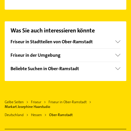
Es ist sehr einfach Kontakt mit Markart Josephine
Haarstudio aufzunehmen. Einfach die passenden
Kontaktmöglichkeiten wie Adresse oder Mail in
unserem Kontaktdaten-Bereich auswählen. Hier
Was Sie auch interessieren könnte
finden Sie alle
Kontaktdaten
.
Friseur in Stadtteilen von Ober-Ramstadt
Modau
Friseur in der Umgebung
Mühltal Hessen
Beliebte Suchen in Ober-Ramstadt
Roßdorf bei Darmstadt
Heizung & Sanitär
Reinheim Odenwald
Phoniatrie
Darmstadt
Logopädie
Seeheim-Jugenheim
Gelbe Seiten
Friseur
Friseur in Ober-Ramstadt
Immobilien
Pfungstadt
Markart Josephine Haarstudio
Immobilienmakler
Dieburg
Deutschland
Hessen
Ober-Ramstadt
Rechtsanwalt
Griesheim Hessen
Gartenbau & Landschaftsbau