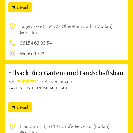
E-Mail
Jägergasse 8,
64372 Ober-Ramstadt
(Modau)
3,1 km
06154 63 03 54
Webseite
Fillsack Rico Garten- und Landschaftsbau
3,9
7 Bewertungen
3.9
GARTEN- UND LANDSCHAFTSBAU
E-Mail
Hauptstr. 34,
64401 Groß-Bieberau
(Rodau)
6,1 km