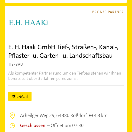
BRONZE PARTNER
E. H. Haak GmbH Tief-, Straßen-, Kanal-,
Pflaster- u. Garten- u. Landschaftsbau
TIEFBAU
Als kompetenter Partner rund um den Tiefbau stehen wir Ihnen
bereits seit über 35 Jahren gerne zur S...
E-Mail
Arheilger Weg 29,
64380 Roßdorf
4,3 km
Geschlossen
–
Öffnet um 07:30