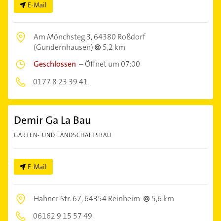
E-Mail
Am Mönchsteg 3,
64380 Roßdorf
(Gundernhausen)
5,2 km
Geschlossen
–
Öffnet um 07:00
0177 8 23 39 41
Demir Ga La Bau
GARTEN- UND LANDSCHAFTSBAU
E-Mail
Hahner Str. 67,
64354 Reinheim
5,6 km
06162 9 15 57 49