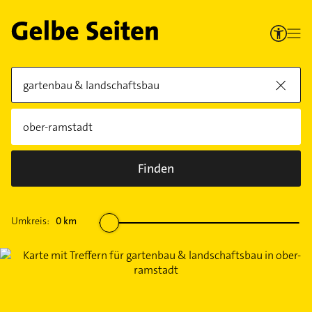
Finden
Umkreis:
0
km