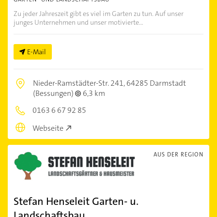
Zu jeder Jahreszeit gibt es viel im Garten zu tun. Auf unser
junges Unternehmen und unser motivierte...
E-Mail
Nieder-Ramstädter-Str. 241,
64285 Darmstadt
(Bessungen)
6,3 km
0163 6 67 92 85
Webseite
AUS DER REGION
Stefan Henseleit Garten- u.
Landschaftsbau