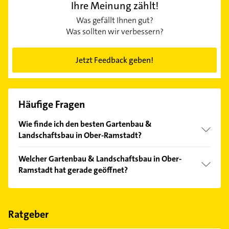
Ihre Meinung zählt!
Was gefällt Ihnen gut?
Was sollten wir verbessern?
Jetzt Feedback geben!
Häufige Fragen
Wie finde ich den besten Gartenbau &
Landschaftsbau in Ober-Ramstadt?
Vergleichen Sie alle Anbieter anhand echter
Welcher Gartenbau & Landschaftsbau in Ober-
Kundenmeinungen und profitieren Sie von den
Ramstadt hat gerade geöffnet?
Empfehlungen. Die Suchergebnisse können Sie sich
einfach nach
Bewertungen
sortiert anzeigen lassen.
Im Anbieter-Bereich finden Sie alle
Öffnungszeiten
.
Bitte beachten Sie, dass diese an Sonn- und
Feiertagen abweichen können.
Ratgeber