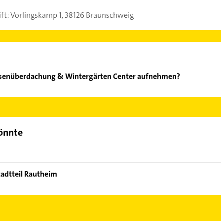
t: Vorlingskamp 1, 38126 Braunschweig
assenüberdachung & Wintergärten Center aufnehmen?
B Terrassenüberdachung & Wintergärten Center aufzunehmen. Einf
der Mail in unserem Kontaktdaten-Bereich auswählen. Hier finden
könnte
tadtteil Rautheim