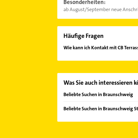
Besonderheiten:
ab August/September neue Anschrif
Häufige Fragen
Wie kann ich Kontakt mit CB Terr
Es ist sehr einfach Kontakt mit C
Kontaktmöglichkeiten wie Adresse o
Was Sie auch interessieren 
Beliebte Suchen in Braunschweig
Dachdecker
Beliebte Suchen in Braunschweig S
Heizung & Sanitär
Dachdecker
Lüftungsanlagen
Heizung & Sanitär
Heizungsbauer
Lüftungsanlagen