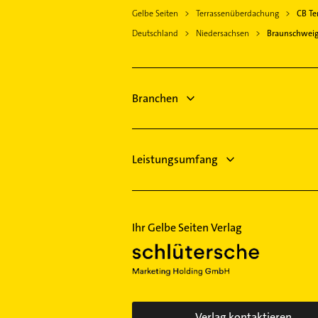
Heizungsfirmen
Gelbe Seiten
Terrassenüberdachung
CB Te
Heizungsbauer
Klempner
Deutschland
Niedersachsen
Braunschwei
Heizungsfirmen
Gasinstallateur
Klempner
Sanitärinstallation
Gasinstallateur
Phoniatrie
Sanitärinstallation
Branchen
Logopädie
Phoniatrie
Logopädie
Leistungsumfang
Ihr Gelbe Seiten Verlag
Verlag kontaktieren