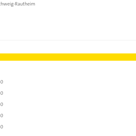
chweig-Rautheim
00
00
00
00
00