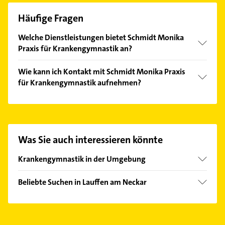
Häufige Fragen
Welche Dienstleistungen bietet Schmidt Monika
Praxis für Krankengymnastik an?
Folgende Leistungen werden angeboten:
Wie kann ich Kontakt mit Schmidt Monika Praxis
Lymphdrainage, Physiotherapie, physikalische
für Krankengymnastik aufnehmen?
Therapie, Ödemtherapie und krankengymnastik.
Es ist sehr einfach Kontakt mit Schmidt Monika
Praxis für Krankengymnastik aufzunehmen. Einfach
die passenden Kontaktmöglichkeiten wie Adresse
oder Mail in unserem Kontaktdaten-Bereich
Was Sie auch interessieren könnte
auswählen. Hier finden Sie alle
Kontaktdaten
.
Krankengymnastik in der Umgebung
Bönnigheim
Beliebte Suchen in Lauffen am Neckar
Brackenheim
Maler
Ilsfeld
Heizung & Sanitär
Leingarten