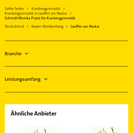
Lüftungsanlagen
Besigheim
Gelbe Seiten
Krankengymnastik
Heizungsbauer
Heilbronn Neckar
Krankengymnastik in Lauffen am Neckar
Heizungsfirmen
Schmidt Monika Praxis für Krankengymnastik
Untergruppenbach
Elektroinstallation
Deutschland
Baden-Württemberg
Lauffen am Neckar
Weinsberg
Elektriker
Großbottwar
Elektro Reparatur
Pleidelsheim
Dachdecker
Branche
Zahnarzt
Leistungsumfang
Ähnliche Anbieter