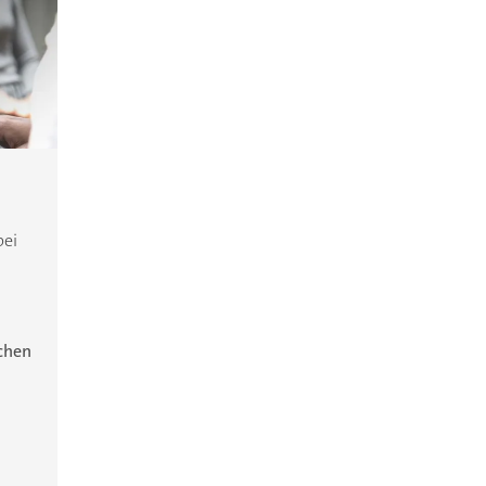
bei
ichen