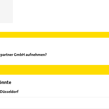
parpartner GmbH aufnehmen?
au - Sparpartner GmbH aufzunehmen. Einfach die passenden Kontak
ch auswählen. Hier finden Sie alle
Kontaktdaten
.
könnte
 Düsseldorf