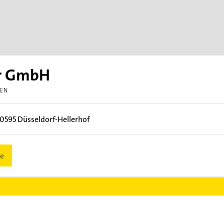
er GmbH
GEN
0595
Düsseldorf-Hellerhof
e