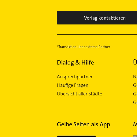
Niederkassel
Oberbilk
Verlag kontaktieren
Oberkassel
Pempelfort
Rath
Transaktion über externe Partner
Reisholz
Stadtmitte
Dialog & Hilfe
Ü
Unterbilk
Unterrath
Ansprechpartner
N
Volmerswerth
Häufige Fragen
G
Wersten
Übersicht aller Städte
G
Wittlaer
Ge
Gelbe Seiten als App
M