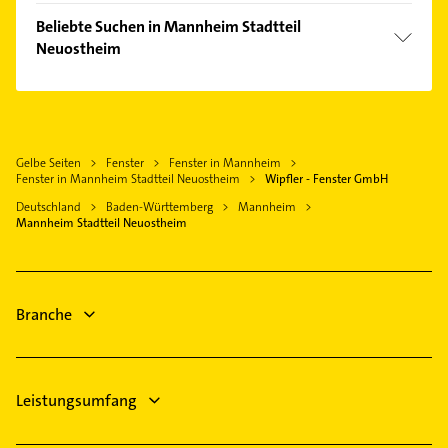
Rheinau
Phoniatrie
Viernheim
Beliebte Suchen in Mannheim Stadtteil
Sandhofen
Logopädie
Neuostheim
Brühl Baden
Seckenheim
Klempner
Waldsee Pfalz
Steuerberater
Gasinstallateur
Plankstadt
Bauunternehmen
Sanitärinstallation
Schriesheim
Klempner
Steuerberater
Gelbe Seiten
Fenster
Fenster in Mannheim
Mutterstadt
Gasinstallateur
Fenster in Mannheim Stadtteil Neuostheim
Wipfler - Fenster GmbH
Gartenbau & Landschaftsbau
Ketsch Rhein
Sanitärinstallation
Deutschland
Baden-Württemberg
Mannheim
Bauunternehmen
Eppelheim Baden
Hausarzt
Mannheim Stadtteil Neuostheim
Immobilien
Allgemeinarzt
Immobilienmakler
Arzt
Physikalische Therapie
Branche
Physiotherapie
Leistungsumfang