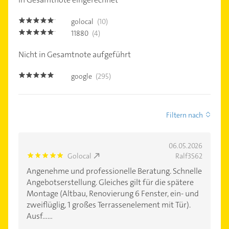
golocal
(10)
5.0
11880
(4)
5.0
Nicht in Gesamtnote aufgeführt
google
(295)
4.9
Filtern nach
06.05.2026
Golocal
Ralf3S62
5.0
Angenehme und professionelle Beratung. Schnelle
Angebotserstellung. Gleiches gilt für die spätere
Montage (Altbau, Renovierung 6 Fenster, ein- und
zweiflüglig, 1 großes Terrassenelement mit Tür).
Ausf......