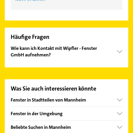
Häufige Fragen
Wie kann ich Kontakt mit Wipfler - Fenster
GmbH aufnehmen?
Es ist sehr einfach Kontakt mit Wipfler - Fenster
GmbH aufzunehmen. Einfach die passenden
Kontaktmöglichkeiten wie Adresse oder Mail in
unserem Kontaktdaten-Bereich auswählen. Hier
Was Sie auch interessieren könnte
finden Sie alle
Kontaktdaten
.
Fenster in Stadtteilen von Mannheim
Friedrichsfeld
Fenster in der Umgebung
Käfertal
Ilvesheim
Neckarau
Beliebte Suchen in Mannheim
Ludwigshafen am Rhein